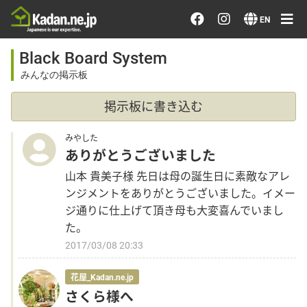
Order/Search Flowers
EN
Black Board System
Designer's Choice
みんなの掲示板
Recent Examples
掲示板に書き込む
Our Designers
みやした
ありがとうございました
Emotions on Flowers
山本 貴美子様 先日は母の誕生日に素敵なアレ
ンジメントをありがとうございました。イメー
ジ通りに仕上げて頂き母も大変喜んでいまし
Testimonials
た。
2017/03/08 20:33
Member
花屋_Kadan.ne.jp
さくら様へ
Sign in