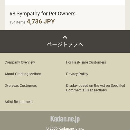
#8 Sympathy for Pet Owners
4,736 JPY
134 items
ページトップへ
Company Overview
For First-Time Customers
About Ordering Method
Privacy Policy
Overseas Customers
Display based on the Act on Specified
Commercial Transactions
Artist Recruitment
© 2005 Kadan.ne.jp inc.