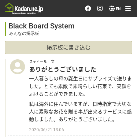
Order/Search Flowers
EN
Black Board System
Designer's Choice
みんなの掲示板
Recent Examples
掲示板に書き込む
Our Designers
スティール 文
ありがとうございました
Emotions on Flowers
一人暮らしの母の誕生日にサプライズで送りま
した。とても素敵で素晴らしい花束で、笑顔を
届けることができました。
Testimonials
私は海外に住んでいますが、日時指定で大切な
人に素敵なお花を贈る事が出来るサービスに感
Member
動しました。ありがとうございました。
2020/06/21 13:06
Sign in