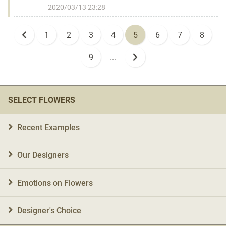
2020/03/13 23:28
1
2
3
4
5
6
7
8
9
...
SELECT FLOWERS
Recent Examples
Our Designers
Emotions on Flowers
Designer's Choice