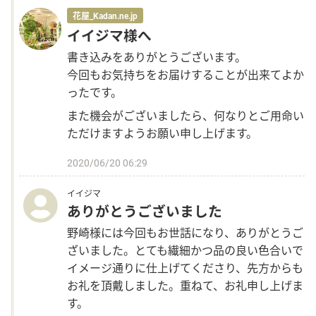
花屋_Kadan.ne.jp
イイジマ様へ
Sign up
書き込みをありがとうございます。
今回もお気持ちをお届けすることが出来てよか
other
ったです。
また機会がございましたら、何なりとご用命い
Flower language
ただけますようお願い申し上げます。
2020/06/20 06:29
About us
イイジマ
ありがとうございました
Privacy Policy
野崎様には今回もお世話になり、ありがとうご
facebook
ざいました。とても繊細かつ品の良い色合いで
イメージ通りに仕上げてくださり、先方からも
お礼を頂戴しました。重ねて、お礼申し上げま
instagram
す。