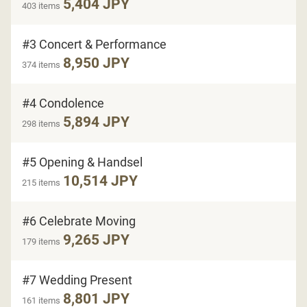
5,404 JPY
403 items
#3 Concert & Performance
8,950 JPY
374 items
#4 Condolence
5,894 JPY
298 items
#5 Opening & Handsel
10,514 JPY
215 items
#6 Celebrate Moving
9,265 JPY
179 items
#7 Wedding Present
8,801 JPY
161 items