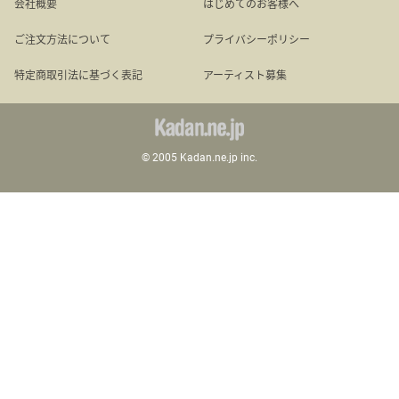
会社概要
はじめてのお客様へ
ご注文方法について
プライバシーポリシー
その他
特定商取引法に基づく表記
アーティスト募集
花言葉辞典
© 2005 Kadan.ne.jp inc.
注文方法・送料など
初めてのお客様
プライバシーポリシー
facebook
instagram