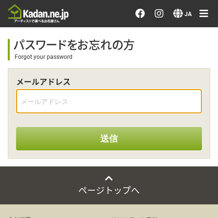
お花を注文する・探す
JA
おまかせ注文
パスワードをお忘れの方
Forgot your password
最近のオーダー作品
メールアドレス
アーティストで選ぶ
届けたい気持ちで選ぶ
送信
会員メニュー
ログイン
ページトップへ
会員登録