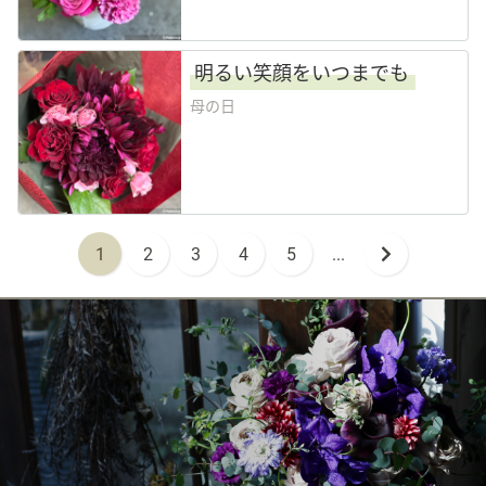
明るい笑顔をいつまでも
母の日
1
2
3
4
5
...