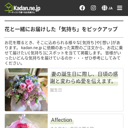
お花を注文する・探す
JA
おまかせ注文
花と一緒にお届けした「気持ち」をピックアップ
最近のオーダー作品
お花を贈るとき、そこに込められる様々な[ 気持ち ]や[ 想い ]があ
ります。 kadan.ne.jp に依頼のあった実際のご注文から、お花に乗
せて届けたい[ 気持ち ]にスポットを当てて掲載します。 皆様がい
アーティストで選ぶ
ったいどんな気持ちを届けているのか・・・ぜひ参考にしてみて
ください。
届けたい気持ちで選ぶ
妻の誕生日に際し、日頃の感
謝と変わらぬ愛を伝えます。
誕生日
会員メニュー
ログイン
Affection
会員登録