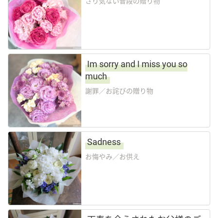
さり気ない普段の贈り物
その他
花言葉辞典
Im sorry and I miss you so
much
注文方法・送料など
謝罪／お詫びの贈り物
初めてのお客様
Sadness
プライバシーポリシー
お悔やみ／お供え
facebook
instagram