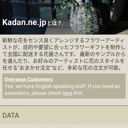
Kadan.ne.jp
とは？
新鮮な花をセンス良くアレンジするフラワーアーティ
ストが、目的や要望に合ったフラワーギフトを制作し
て全国に配送する花屋さんです。 最新のサンプルから
を選んだり、お好みのアーティストに花のスタイルを
任せる"おまかせ注文"など、多彩な花の注文が可能。
Overseas Customers
Yes, we have English speaking staff. If you need an
assistance, please check
here
first.
DATA