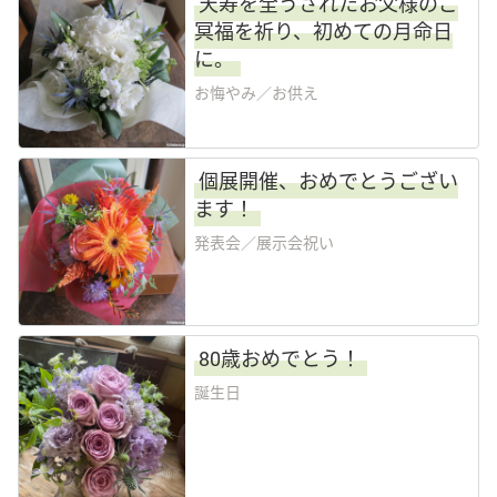
天寿を全うされたお父様のご
冥福を祈り、初めての月命日
Language
に。
お悔やみ／お供え
日本語
English
個展開催、おめでとうござい
ます！
発表会／展示会祝い
80歳おめでとう！
誕生日