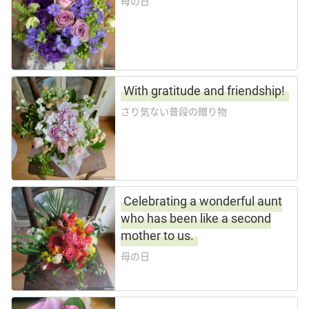
母の日
With gratitude and friendship!
さり気ない普段の贈り物
Celebrating a wonderful aunt
who has been like a second
mother to us.
母の日