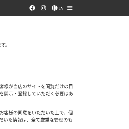
お花を注文する・探す
JA
おまかせ注文
最近のオーダー作品
ます。
アーティストで選ぶ
届けたい気持ちで選ぶ
客様が当店のサイトを閲覧だけの目
を開示・登録していただく必要はあ
会員メニュー
ログイン
お客様の同意をいただいた上で、個
だいた情報は、全て厳重な管理のも
会員登録