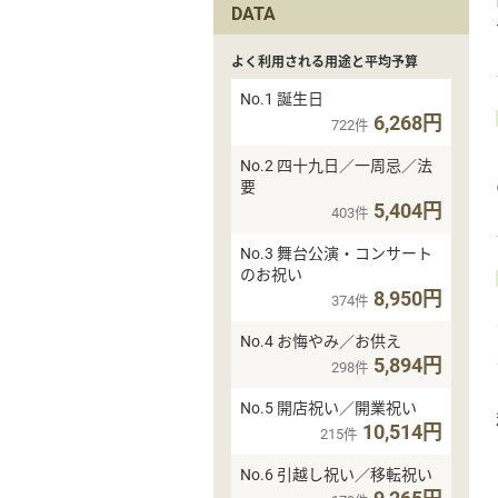
DATA
よく利用される用途と平均予算
No.1 誕生日
6,268円
722件
No.2 四十九日／一周忌／法
要
5,404円
403件
No.3 舞台公演・コンサート
のお祝い
8,950円
374件
No.4 お悔やみ／お供え
5,894円
298件
No.5 開店祝い／開業祝い
10,514円
215件
No.6 引越し祝い／移転祝い