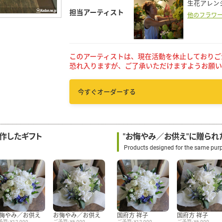
生花アレン
担当アーティスト
他のフラワ
このアーティストは、現在活動を休止しておりご
恐れ入りますが、ご了承いただけますようお願い
今すぐオーダーする
制作したギフト
"お悔やみ／お供え"に贈られ
Products designed for the same pur
悔やみ／お供え
お悔やみ／お供え
国府方 祥子
国府方 祥子
算: ¥12,000
ご予算: ¥6,000
ご予算: ¥12,000
ご予算: ¥6,000