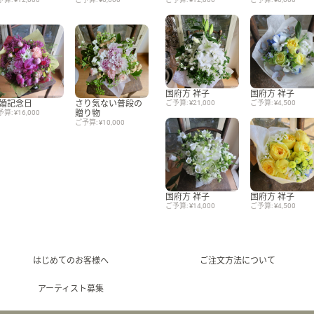
国府方 祥子
国府方 祥子
婚記念日
さり気ない普段の
ご予算: ¥21,000
ご予算: ¥4,500
算: ¥16,000
贈り物
ご予算: ¥10,000
国府方 祥子
国府方 祥子
ご予算: ¥14,000
ご予算: ¥4,500
はじめてのお客様へ
ご注文方法について
アーティスト募集