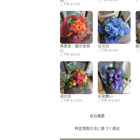
ご予算: ¥7,000
発表会／展示会祝
父の日
結
い
ご予算: ¥4,000
ご予
ご予算: ¥8,000
母の日
お見舞い
ご予算: ¥10,000
ご予算: ¥10,000
会社概要
特定商取引法に基づく表記