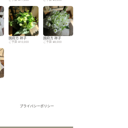
Language
日本語
国府方 祥子
国府方 祥子
ご予算: ¥10,000
ご予算: ¥8,000
English
プライバシーポリシー