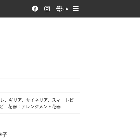
お花を注文する・探す
JA
おまかせ注文
最近のオーダー作品
アーティストで選ぶ
届けたい気持ちで選ぶ
レ、ギリア、サイネリア、スィートピ
会員メニュー
ど 花器：アレンジメント花器
ログイン
祥子
会員登録