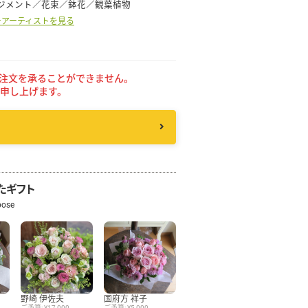
ジメント／花束／鉢花／観葉植物
ーアーティストを見る
その他
注文を承ることができません。
花言葉辞典
申し上げます。
注文方法・送料など
初めてのお客様
たギフト
プライバシーポリシー
pose
facebook
instagram
野崎 伊佐夫
国府方 祥子
ご予算: ¥17,000
ご予算: ¥5,000