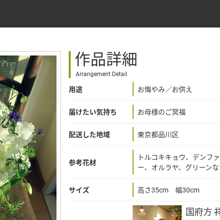
作品詳細
Arrangement Detail
用途
お悔やみ／お供え
届けたい気持ち
お母様のご冥福
配送した地域
東京都品川区
トルコキキョウ、デンファ
参考花材
ー、オルラヤ、グリーンな
サイズ
高さ35cm 幅30cm
国府方 