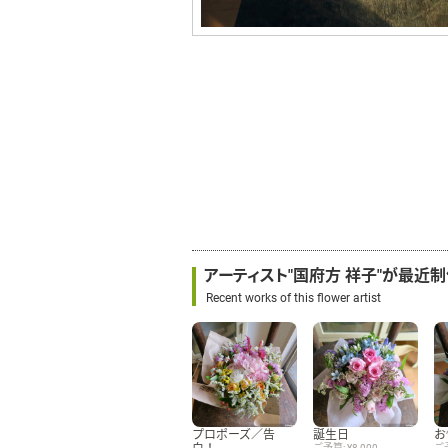
アーティスト"国府方 祥子"が最近
Recent works of this flower artist
プロポーズ／告
誕生日
お
白！
ご予算: ¥8,000
ご予