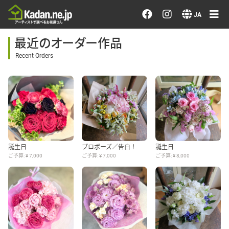
お花を注文する・探す
JA
最近のオーダー作品
おまかせ注文
Recent Orders
最近のオーダー作品
アーティストで選ぶ
届けたい気持ちで選ぶ
誕生日
プロポーズ／告白！
誕生日
ご予算: ¥ 7,000
ご予算: ¥ 7,000
ご予算: ¥ 8,000
会員メニュー
ログイン
会員登録