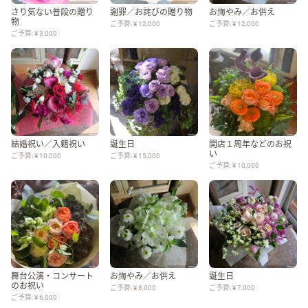
さり気ない普段の贈り
謝罪／お詫びの贈り物
お悔やみ／お供え
物
ご予算: ¥ 12,000
ご予算: ¥ 12,000
ご予算: ¥ 3,000
その他
花言葉辞典
注文方法・送料など
結婚祝い／入籍祝い
誕生日
開店１周年などのお祝
い
ご予算: ¥ 10,000
ご予算: ¥ 15,000
初めてのお客様
ご予算: ¥ 10,000
プライバシーポリシー
facebook
舞台公演・コンサート
お悔やみ／お供え
誕生日
instagram
のお祝い
ご予算: ¥ 8,000
ご予算: ¥ 7,000
ご予算: ¥ 6,000