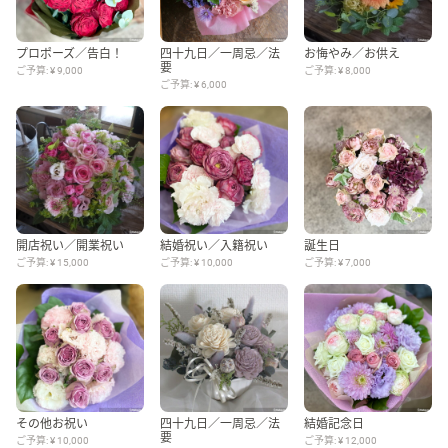
プロポーズ／告白！
四十九日／一周忌／法
お悔やみ／お供え
要
ご予算: ¥ 9,000
ご予算: ¥ 8,000
ご予算: ¥ 6,000
開店祝い／開業祝い
結婚祝い／入籍祝い
誕生日
ご予算: ¥ 15,000
ご予算: ¥ 10,000
ご予算: ¥ 7,000
その他お祝い
四十九日／一周忌／法
結婚記念日
要
ご予算: ¥ 10,000
ご予算: ¥ 12,000