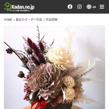
お花を注文する・探す
JA
HOME
最近のオーダー作品
作品詳細
おまかせ注文
最近のオーダー作品
アーティストで選ぶ
届けたい気持ちで選ぶ
会員メニュー
ログイン
会員登録