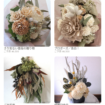
さり気ない普段の贈り物
プロポーズ／告白！
ご予算: ¥6,500
ご予算: ¥6,500