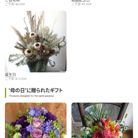
ご自宅用
結婚記念日
ご予算: ¥6,000
ご予算: ¥7,000
誕生日
ご予算: ¥10,000
"母の日"に贈られたギフト
Products designed for the same purpose