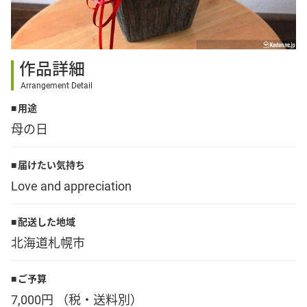
その他
作品詳細
花言葉辞典
Arrangement Detail
用途
注文方法・送料など
母の日
初めてのお客様
届けたい気持ち
Love and appreciation
プライバシーポリシー
配送した地域
北海道札幌市
facebook
ご予算
instagram
7,000円 （税・送料別）