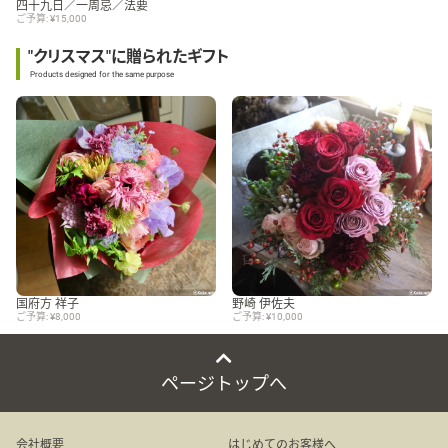
四十九日／一周忌／法要
ご予算: ¥15,000
"クリスマス"に贈られたギフト
Products designed for the same purpose
国府方 祥子
野崎 伊佐夫
ご予算: ¥8,000
ご予算: ¥10,000
ページトップへ
会社概要
はじめてのお客様へ