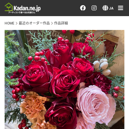
お花を注文する・探す
JA
HOME
最近のオーダー作品
作品詳細
おまかせ注文
最近のオーダー作品
アーティストで選ぶ
届けたい気持ちで選ぶ
会員メニュー
ログイン
会員登録