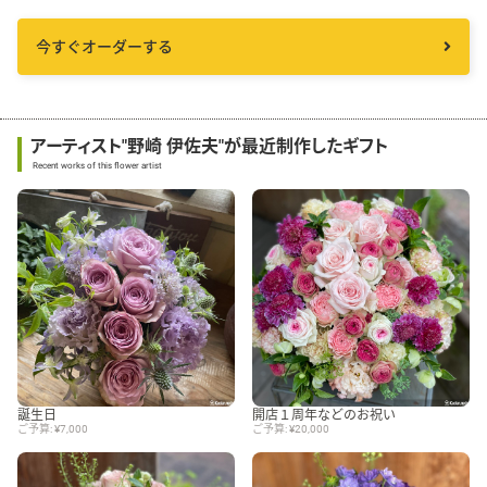
今すぐオーダーする
アーティスト"野崎 伊佐夫"が最近制作したギフト
Recent works of this flower artist
誕生日
開店１周年などのお祝い
ご予算: ¥7,000
ご予算: ¥20,000