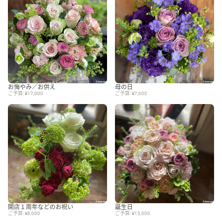
お悔やみ／お供え
母の日
ご予算: ¥17,000
ご予算: ¥7,000
開店１周年などのお祝い
誕生日
ご予算: ¥8,000
ご予算: ¥15,000