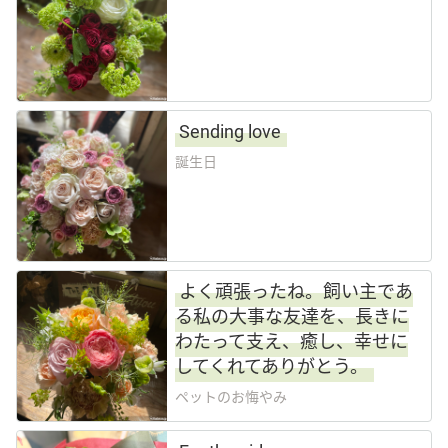
その他
花言葉辞典
Sending love
誕生日
注文方法・送料など
初めてのお客様
よく頑張ったね。飼い主であ
プライバシーポリシー
る私の大事な友達を、長きに
わたって支え、癒し、幸せに
facebook
してくれてありがとう。
ペットのお悔やみ
instagram