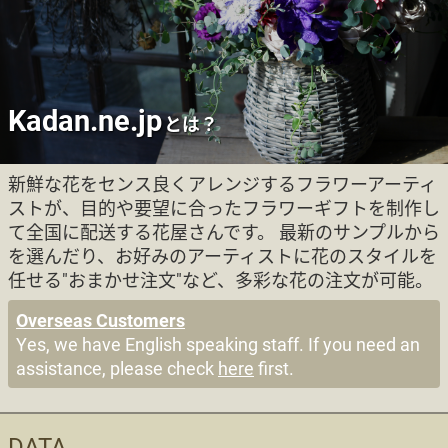
Kadan.ne.jp
とは？
新鮮な花をセンス良くアレンジするフラワーアーティ
ストが、目的や要望に合ったフラワーギフトを制作し
て全国に配送する花屋さんです。 最新のサンプルから
を選んだり、お好みのアーティストに花のスタイルを
任せる"おまかせ注文"など、多彩な花の注文が可能。
Overseas Customers
Yes, we have English speaking staff. If you need an
assistance, please check
here
first.
DATA