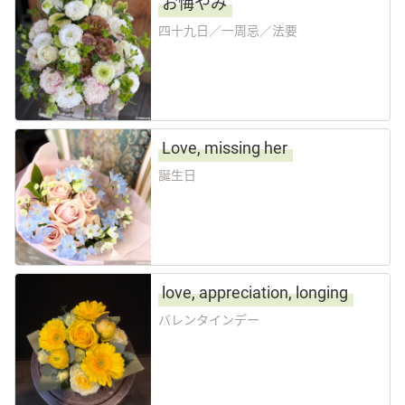
お悔やみ
四十九日／一周忌／法要
Love, missing her
誕生日
love, appreciation, longing
バレンタインデー