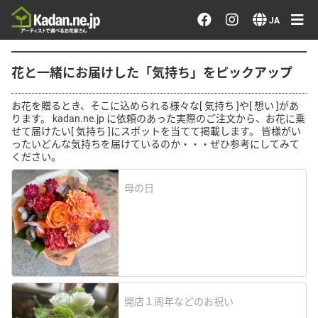
お花を注文する・探す
JA
おまかせ注文
花と一緒にお届けした「気持ち」をピックアップ
最近のオーダー作品
お花を贈るとき、そこに込められる様々な[ 気持ち ]や[ 想い ]があ
ります。 kadan.ne.jp に依頼のあった実際のご注文から、お花に乗
せて届けたい[ 気持ち ]にスポットを当てて掲載します。 皆様がい
アーティストで選ぶ
ったいどんな気持ちを届けているのか・・・ぜひ参考にしてみて
ください。
届けたい気持ちで選ぶ
母の日
会員メニュー
ログイン
開店１周年などのお祝い
会員登録