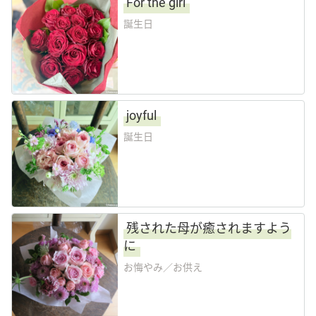
For the girl
誕生日
Language
日本語
English
joyful
誕生日
残された母が癒されますよう
に
お悔やみ／お供え