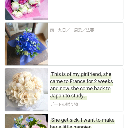
四十九日／一周忌／法要
This is of my girlfriend, she
came to France for 2 weeks
and now she come back to
Japan to study.
デートの贈り物
She get sick, I want to make
her a little happier