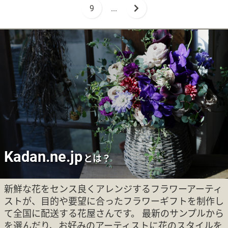
9
...
Kadan.ne.jp
とは？
新鮮な花をセンス良くアレンジするフラワーアーティ
ストが、目的や要望に合ったフラワーギフトを制作し
て全国に配送する花屋さんです。 最新のサンプルから
を選んだり、お好みのアーティストに花のスタイルを