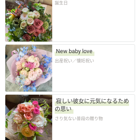
誕生日
Language
日本語
English
New baby love
出産祝い／懐妊祝い
寂しい彼女に元気になるため
の思い
さり気ない普段の贈り物