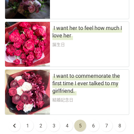
I want her to feel how much I
love her
誕生日
I want to commemorate the
first time I ever talked to my
girlfriend.
結婚記念日
1
2
3
4
5
6
7
8