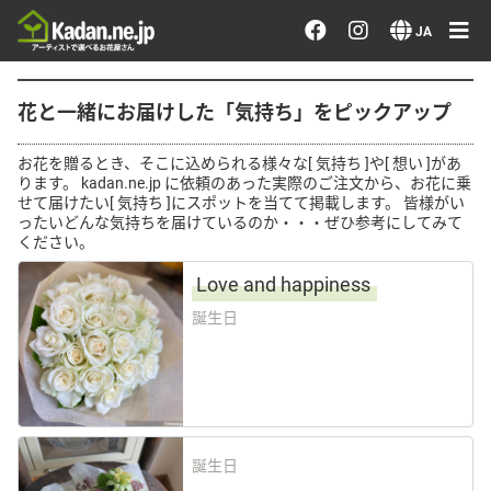
お花を注文する・探す
JA
おまかせ注文
花と一緒にお届けした「気持ち」をピックアップ
最近のオーダー作品
お花を贈るとき、そこに込められる様々な[ 気持ち ]や[ 想い ]があ
ります。 kadan.ne.jp に依頼のあった実際のご注文から、お花に乗
せて届けたい[ 気持ち ]にスポットを当てて掲載します。 皆様がい
アーティストで選ぶ
ったいどんな気持ちを届けているのか・・・ぜひ参考にしてみて
ください。
届けたい気持ちで選ぶ
Love and happiness
誕生日
会員メニュー
ログイン
誕生日
会員登録