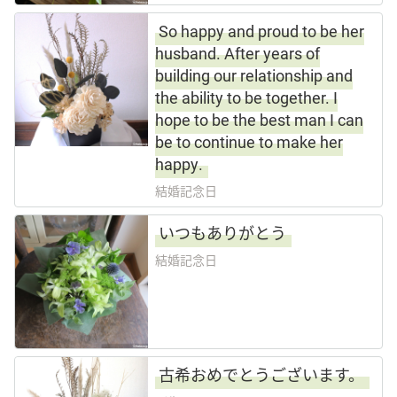
So happy and proud to be her
husband. After years of
building our relationship and
the ability to be together. I
hope to be the best man I can
be to continue to make her
happy.
結婚記念日
いつもありがとう
結婚記念日
古希おめでとうございます。