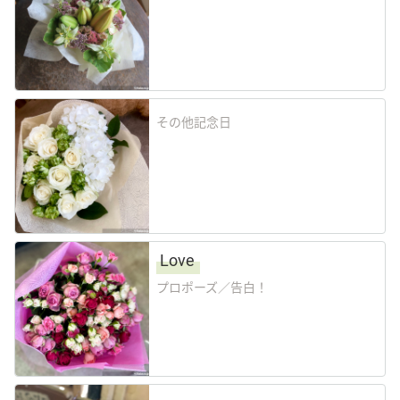
その他
花言葉辞典
その他記念日
注文方法・送料など
初めてのお客様
Love
プライバシーポリシー
プロポーズ／告白！
facebook
instagram