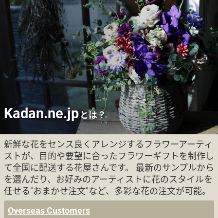
Kadan.ne.jp
とは？
新鮮な花をセンス良くアレンジするフラワーアーティ
ストが、目的や要望に合ったフラワーギフトを制作し
て全国に配送する花屋さんです。 最新のサンプルから
を選んだり、お好みのアーティストに花のスタイルを
任せる"おまかせ注文"など、多彩な花の注文が可能。
Overseas Customers