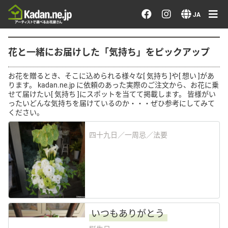
お花を注文する・探す
JA
おまかせ注文
花と一緒にお届けした「気持ち」をピックアップ
最近のオーダー作品
お花を贈るとき、そこに込められる様々な[ 気持ち ]や[ 想い ]があ
ります。 kadan.ne.jp に依頼のあった実際のご注文から、お花に乗
せて届けたい[ 気持ち ]にスポットを当てて掲載します。 皆様がい
アーティストで選ぶ
ったいどんな気持ちを届けているのか・・・ぜひ参考にしてみて
ください。
届けたい気持ちで選ぶ
四十九日／一周忌／法要
会員メニュー
ログイン
いつもありがとう
会員登録