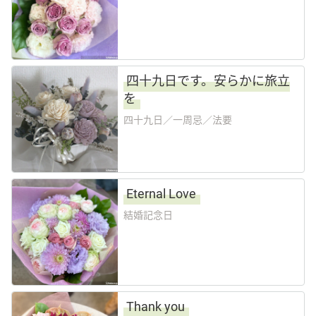
四十九日です。安らかに旅立
を
四十九日／一周忌／法要
Eternal Love
結婚記念日
Thank you