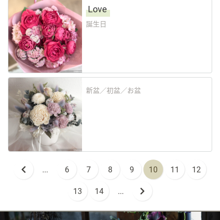
Love
誕生日
新盆／初盆／お盆
...
6
7
8
9
10
11
12
13
14
...