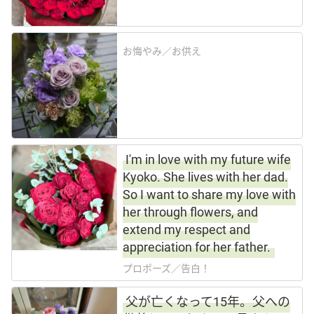
お悔やみ／お供え
I'm in love with my future wife
Kyoko. She lives with her dad.
So I want to share my love with
her through flowers, and
extend my respect and
appreciation for her father.
プロポーズ／告白！
父が亡くなって15年。父への