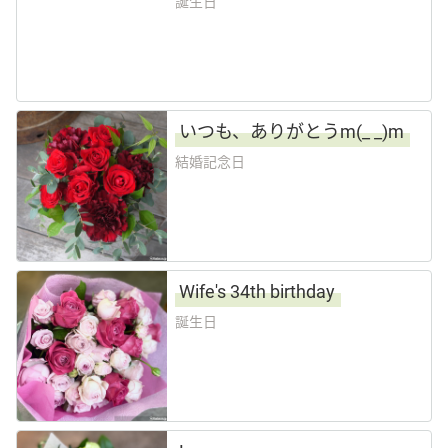
誕生日
その他
花言葉辞典
いつも、ありがとうm(_ _)m
結婚記念日
注文方法・送料など
初めてのお客様
Wife's 34th birthday
プライバシーポリシー
誕生日
facebook
instagram