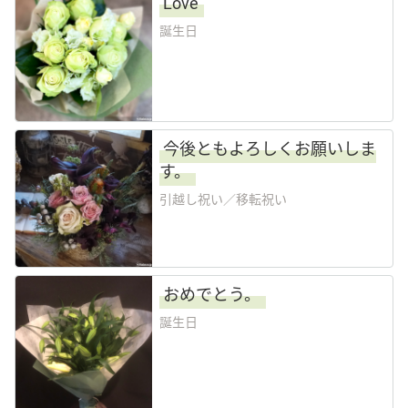
Love
誕生日
Language
日本語
English
今後ともよろしくお願いしま
す。
引越し祝い／移転祝い
おめでとう。
誕生日