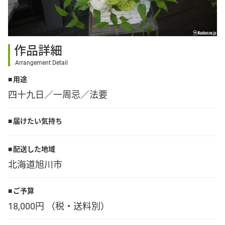
その他
作品詳細
花言葉辞典
Arrangement Detail
用途
注文方法・送料など
四十九日／一周忌／法要
初めてのお客様
届けたい気持ち
プライバシーポリシー
配送した地域
北海道旭川市
facebook
ご予算
18,000円 （税・送料別）
instagram