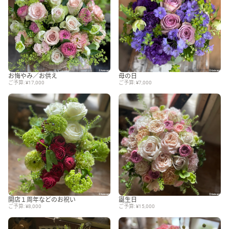
お悔やみ／お供え
母の日
ご予算: ¥17,000
ご予算: ¥7,000
開店１周年などのお祝い
誕生日
ご予算: ¥8,000
ご予算: ¥15,000