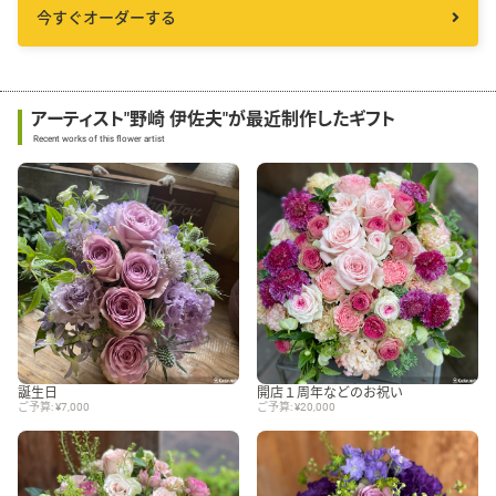
今すぐオーダーする
アーティスト"野崎 伊佐夫"が最近制作したギフト
Recent works of this flower artist
誕生日
開店１周年などのお祝い
ご予算: ¥7,000
ご予算: ¥20,000