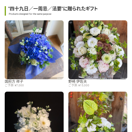
"四十九日／一周忌／法要"に贈られたギフト
Products designed for the same purpose
国府方 祥子
野崎 伊佐夫
ご予算: ¥7,000
ご予算: ¥15,000