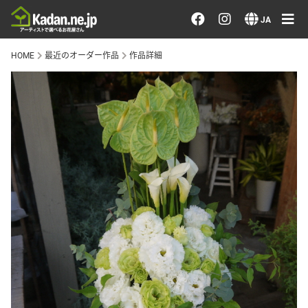
お花を注文する・探す
JA
HOME
最近のオーダー作品
作品詳細
おまかせ注文
最近のオーダー作品
アーティストで選ぶ
届けたい気持ちで選ぶ
会員メニュー
ログイン
会員登録