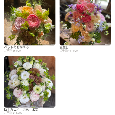
ペットのお悔やみ
誕生日
ご予算: ¥6,000
ご予算: ¥11,000
四十九日／一周忌／法要
ご予算: ¥15,000