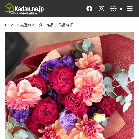
お花を注文する・探す
JA
HOME
最近のオーダー作品
作品詳細
おまかせ注文
最近のオーダー作品
アーティストで選ぶ
届けたい気持ちで選ぶ
会員メニュー
ログイン
会員登録