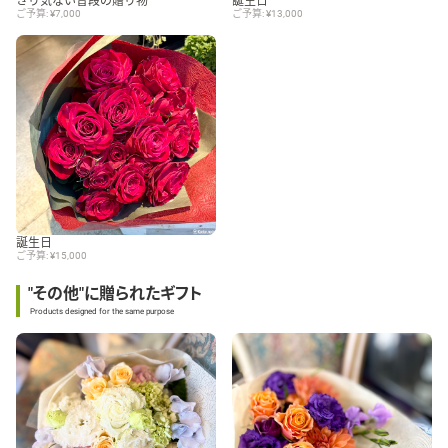
さり気ない普段の贈り物
誕生日
ご予算: ¥7,000
ご予算: ¥13,000
誕生日
ご予算: ¥15,000
"その他"に贈られたギフト
Products designed for the same purpose