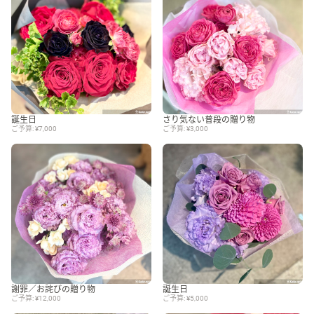
誕生日
さり気ない普段の贈り物
ご予算: ¥7,000
ご予算: ¥3,000
謝罪／お詫びの贈り物
誕生日
ご予算: ¥12,000
ご予算: ¥5,000