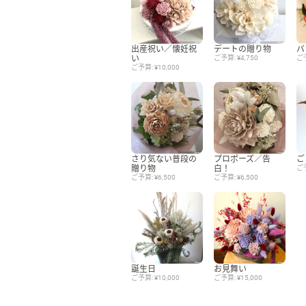
出産祝い／懐妊祝
デートの贈り物
バ
い
ご予算: ¥4,750
ご予
ご予算: ¥10,000
さり気ない普段の
プロポーズ／告
ご
贈り物
白！
ご予
ご予算: ¥6,500
ご予算: ¥6,500
誕生日
お見舞い
ご予算: ¥10,000
ご予算: ¥15,000