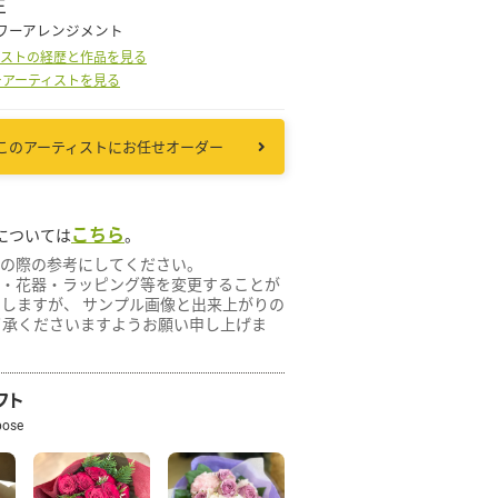
生
ワーアレンジメント
ィストの経歴と作品を見る
その他
ーアーティストを見る
花言葉辞典
このアーティストにお任せオーダー
注文方法・送料など
こちら
については
。
の際の参考にしてください。
初めてのお客様
・花器・ラッピング等を変更することが
たしますが、 サンプル画像と出来上がりの
了承くださいますようお願い申し上げま
プライバシーポリシー
facebook
フト
pose
instagram