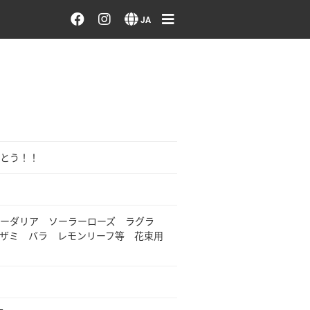
お花を注文する・探す
JA
おまかせ注文
最近のオーダー作品
アーティストで選ぶ
とう！！
届けたい気持ちで選ぶ
ーダリア ソーラーローズ ラグラ
会員メニュー
ザミ バラ レモンリーフ等 花束用
ログイン
会員登録