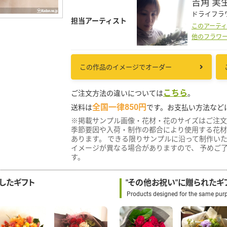
吉角 実
ドライフラ
担当アーティスト
このアーテ
他のフラワ
この作品のイメージでオーダー
こちら
ご注文方法の違いについては
。
全国一律850円
送料は
です。お支払い方法など
※掲載サンプル画像・花材・花のサイズはご注文
季節要因や入荷・制作の都合により使用する花材
あります。 できる限りサンプルに沿って制作い
イメージが異なる場合がありますので、 予めご
す。
作したギフト
"その他お祝い"に贈られたギ
Products designed for the same pur