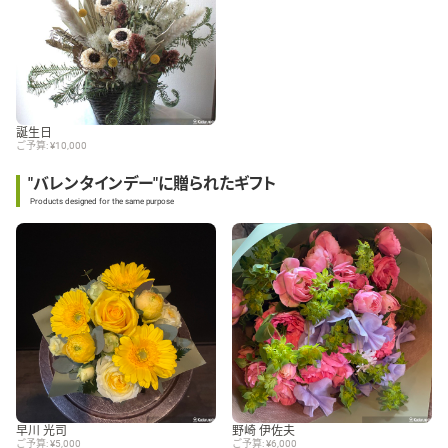
誕生日
ご予算: ¥10,000
"バレンタインデー"に贈られたギフト
Products designed for the same purpose
早川 光司
野崎 伊佐夫
ご予算: ¥5,000
ご予算: ¥6,000