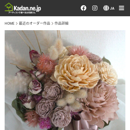
お花を注文する・探す
JA
HOME
最近のオーダー作品
作品詳細
おまかせ注文
最近のオーダー作品
アーティストで選ぶ
届けたい気持ちで選ぶ
会員メニュー
ログイン
会員登録