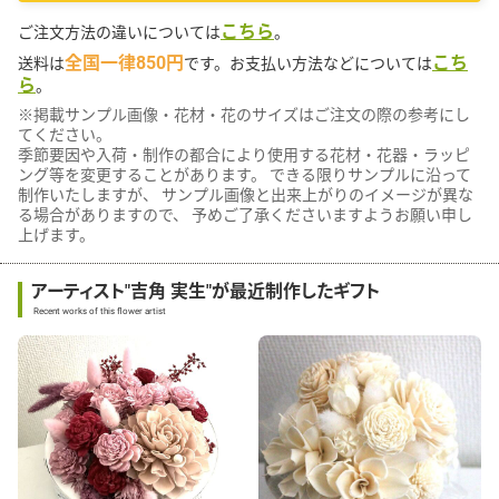
こちら
ご注文方法の違いについては
。
全国一律850円
こち
送料は
です。お支払い方法などについては
ら
。
※掲載サンプル画像・花材・花のサイズはご注文の際の参考にし
てください。
季節要因や入荷・制作の都合により使用する花材・花器・ラッピ
ング等を変更することがあります。 できる限りサンプルに沿って
制作いたしますが、 サンプル画像と出来上がりのイメージが異な
る場合がありますので、 予めご了承くださいますようお願い申し
上げます。
アーティスト"吉角 実生"が最近制作したギフト
Recent works of this flower artist