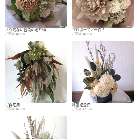
さり気ない普段の贈り物
プロポーズ／告白！
ご予算: ¥6,500
ご予算: ¥6,500
ご自宅用
結婚記念日
ご予算: ¥6,000
ご予算: ¥7,000