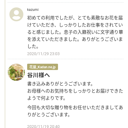
kazumi
初めての利用でしたが、とても素敵なお花を届
その他
けていただき、しっかりしたお仕事をされてい
ると感じました。息子の入籍祝いに文字通り華
花言葉辞典
を添えていただきました。ありがとうございま
した。
注文方法・送料など
2020/11/29 23:03
花屋_Kadan.ne.jp
初めてのお客様
谷川様へ
書き込みありがとうございます。
プライバシーポリシー
お母様へのお気持ちをしっかりとお届けできた
ようで何よりです。
facebook
今回も大切な贈り物をお任せいただきましてあ
りがとうございます。
instagram
2020/11/19 20:40