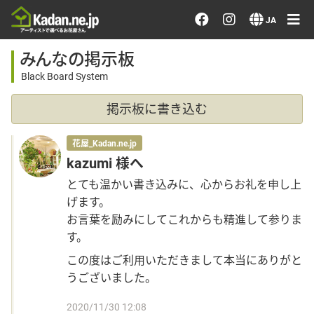
お花を注文する・探す
JA
みんなの掲示板
おまかせ注文
Black Board System
最近のオーダー作品
掲示板に書き込む
アーティストで選ぶ
花屋_Kadan.ne.jp
kazumi 様へ
届けたい気持ちで選ぶ
とても温かい書き込みに、心からお礼を申し上
げます。
お言葉を励みにしてこれからも精進して参りま
会員メニュー
す。
この度はご利用いただきまして本当にありがと
ログイン
うございました。
2020/11/30 12:08
会員登録