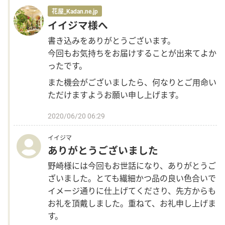
花屋_Kadan.ne.jp
イイジマ様へ
その他
書き込みをありがとうございます。
今回もお気持ちをお届けすることが出来てよか
花言葉辞典
ったです。
また機会がございましたら、何なりとご用命い
注文方法・送料など
ただけますようお願い申し上げます。
2020/06/20 06:29
初めてのお客様
イイジマ
ありがとうございました
プライバシーポリシー
野崎様には今回もお世話になり、ありがとうご
facebook
ざいました。とても繊細かつ品の良い色合いで
イメージ通りに仕上げてくださり、先方からも
お礼を頂戴しました。重ねて、お礼申し上げま
instagram
す。