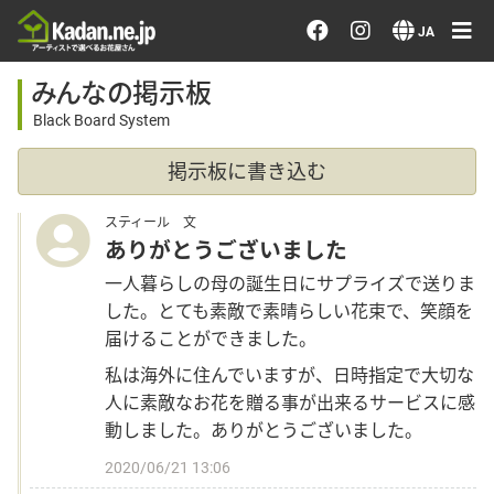
お花を注文する・探す
JA
みんなの掲示板
おまかせ注文
Black Board System
最近のオーダー作品
掲示板に書き込む
アーティストで選ぶ
スティール 文
ありがとうございました
届けたい気持ちで選ぶ
一人暮らしの母の誕生日にサプライズで送りま
した。とても素敵で素晴らしい花束で、笑顔を
届けることができました。
会員メニュー
私は海外に住んでいますが、日時指定で大切な
人に素敵なお花を贈る事が出来るサービスに感
ログイン
動しました。ありがとうございました。
2020/06/21 13:06
会員登録