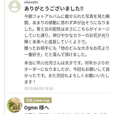
aikawatkc
ありがとうございました‼
今朝フォトアルバムに載せられた写真を見た瞬
その他
間、あまりの感動に思わず声が出そうになりま
した。青と白の配色はまさにこちらがイメージ
花言葉辞典
していた通り。伸びやかなカラーのお花が光り
輝く未来へと成長していくようで。
注文方法・送料など
贈ったお相手にも「他のどんな大きなお花より
一番好き」だと喜んで頂けました。
初めてのお客様
本当に早川光司さんは天才です。何年かぶりの
オーダーになりましたが、今回もお願いして良
かったです。また次回もよろしくお願いいたし
プライバシーポリシー
ます！
2019/04/09 19:26
facebook
花屋_Kadan.ne.jp
instagram
Ogmn 様へ