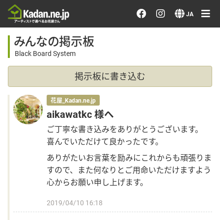
お花を注文する・探す
JA
みんなの掲示板
おまかせ注文
Black Board System
最近のオーダー作品
掲示板に書き込む
アーティストで選ぶ
花屋_Kadan.ne.jp
aikawatkc 様へ
届けたい気持ちで選ぶ
ご丁寧な書き込みをありがとうございます。
喜んでいただけて良かったです。
ありがたいお言葉を励みにこれからも頑張りま
会員メニュー
すので、また何なりとご用命いただけますよう
心からお願い申し上げます。
ログイン
2019/04/10 16:18
会員登録