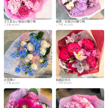
さり気ない普段の贈り物
謝罪／お詫びの贈り物
ご予算: ¥3,000
ご予算: ¥12,000
お見舞い
結婚記念日
ご予算: ¥6,000
ご予算: ¥5,000