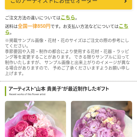
このアーティストにお任せオーダー
こちら
ご注文方法の違いについては
。
全国一律850円
こち
送料は
です。お支払い方法などについては
ら
。
※掲載サンプル画像・花材・花のサイズはご注文の際の参考にし
てください。
季節要因や入荷・制作の都合により使用する花材・花器・ラッピ
ング等を変更することがあります。 できる限りサンプルに沿って
制作いたしますが、 サンプル画像と出来上がりのイメージが異な
る場合がありますので、 予めご了承くださいますようお願い申し
上げます。
アーティスト"山本 貴美子"が最近制作したギフト
Recent works of this flower artist