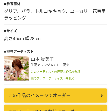
参考花材
Language
ダリア、バラ、トルコキキョウ、ユーカリ 花束用
ラッピング
日本語
サイズ
English
高さ45cm 幅28cm
担当アーティスト
山本 貴美子
生花アレンジメント 花束
このアーティストの経歴と作品を見る
他のフラワーアーティストを見る
この作品のイメージでオーダー