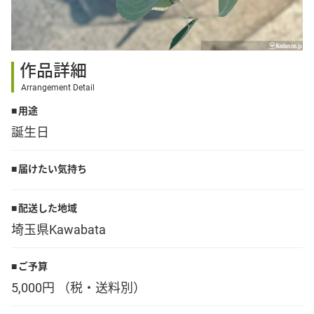
その他
作品詳細
花言葉辞典
Arrangement Detail
用途
注文方法・送料など
誕生日
初めてのお客様
届けたい気持ち
プライバシーポリシー
配送した地域
埼玉県Kawabata
facebook
ご予算
5,000円 （税・送料別）
instagram