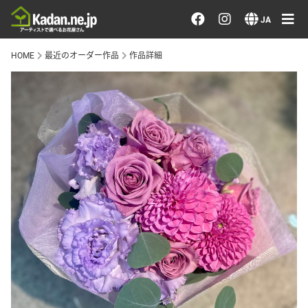
お花を注文する・探す
JA
HOME
最近のオーダー作品
作品詳細
おまかせ注文
最近のオーダー作品
アーティストで選ぶ
届けたい気持ちで選ぶ
会員メニュー
ログイン
会員登録