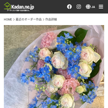
お花を注文する・探す
JA
HOME
最近のオーダー作品
作品詳細
おまかせ注文
最近のオーダー作品
アーティストで選ぶ
届けたい気持ちで選ぶ
会員メニュー
ログイン
会員登録