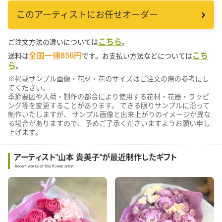
このアーティストにお任せオーダー
こちら
ご注文方法の違いについては
。
全国一律850円
こち
送料は
です。お支払い方法などについては
ら
。
※掲載サンプル画像・花材・花のサイズはご注文の際の参考にし
てください。
季節要因や入荷・制作の都合により使用する花材・花器・ラッピ
ング等を変更することがあります。 できる限りサンプルに沿って
制作いたしますが、 サンプル画像と出来上がりのイメージが異な
る場合がありますので、 予めご了承くださいますようお願い申し
上げます。
アーティスト"山本 貴美子"が最近制作したギフト
Recent works of this flower artist