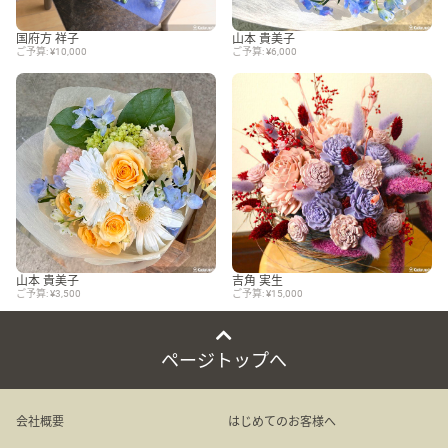
国府方 祥子
山本 貴美子
ご予算: ¥10,000
ご予算: ¥6,000
山本 貴美子
吉角 実生
ご予算: ¥3,500
ご予算: ¥15,000
ページトップへ
会社概要
はじめてのお客様へ