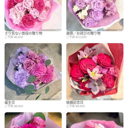
さり気ない普段の贈り物
謝罪／お詫びの贈り物
ご予算: ¥3,000
ご予算: ¥12,000
誕生日
結婚記念日
ご予算: ¥5,000
ご予算: ¥5,000