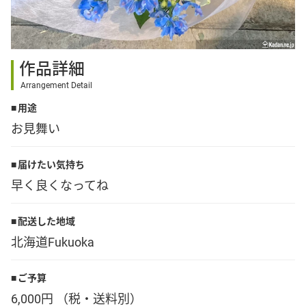
その他
作品詳細
花言葉辞典
Arrangement Detail
用途
注文方法・送料など
お見舞い
初めてのお客様
届けたい気持ち
早く良くなってね
プライバシーポリシー
配送した地域
北海道Fukuoka
facebook
ご予算
instagram
6,000円 （税・送料別）