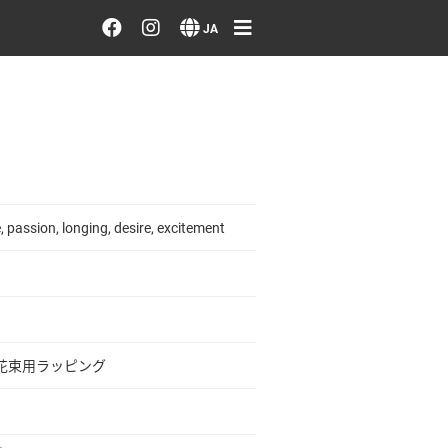
お花を注文する・探す
JA
おまかせ注文
最近のオーダー作品
アーティストで選ぶ
, passion, longing, desire, excitement
届けたい気持ちで選ぶ
会員メニュー
花束用ラッピング
ログイン
会員登録