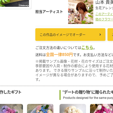
山本 貴
生花アレン
担当アーティスト
このアーテ
他のフラワ
この作品のイメージでオーダー
こちら
ご注文方法の違いについては
。
全国一律850円
送料は
です。お支払い方法など
※掲載サンプル画像・花材・花のサイズはご注文
季節要因や入荷・制作の都合により使用する花材
あります。 できる限りサンプルに沿って制作い
イメージが異なる場合がありますので、 予めご
す。
制作したギフト
"デートの贈り物"に贈られた
Products designed for the same pur