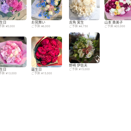
生日
お見舞い
吉角 実生
山本 貴美子
算: ¥5,000
ご予算: ¥6,000
ご予算: ¥4,750
ご予算: ¥20,000
野崎 伊佐夫
生日
誕生日
ご予算: ¥15,000
算: ¥13,000
ご予算: ¥15,000