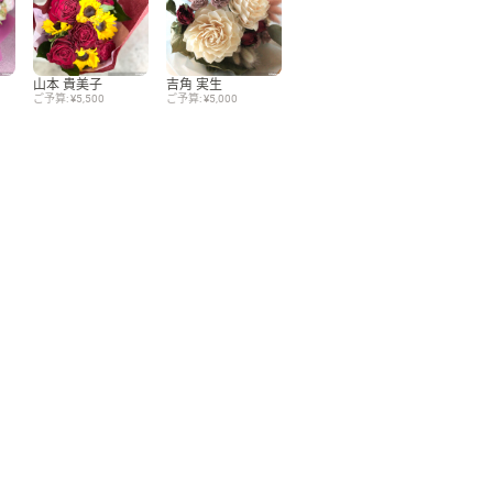
Language
山本 貴美子
吉角 実生
ご予算: ¥5,500
ご予算: ¥5,000
日本語
English