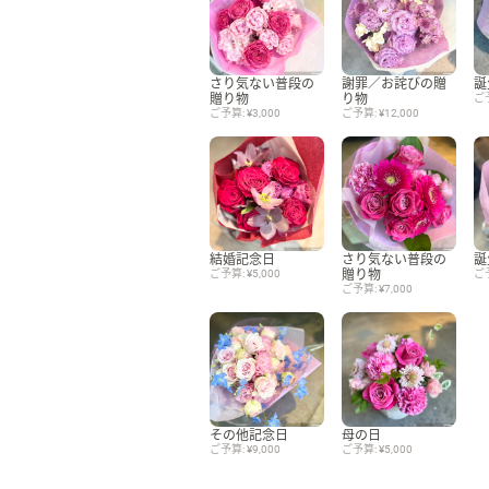
さり気ない普段の
謝罪／お詫びの贈
誕
贈り物
り物
ご予
ご予算: ¥3,000
ご予算: ¥12,000
結婚記念日
さり気ない普段の
誕
ご予算: ¥5,000
贈り物
ご予
ご予算: ¥7,000
その他記念日
母の日
ご予算: ¥9,000
ご予算: ¥5,000