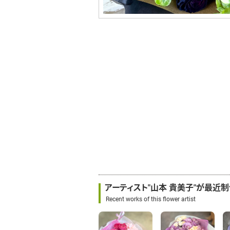
アーティスト"山本 貴美子"が最近
Recent works of this flower artist