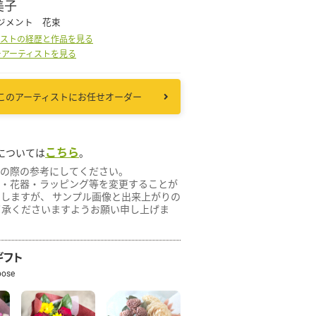
美子
ジメント 花束
ィストの経歴と作品を見る
その他
ーアーティストを見る
花言葉辞典
このアーティストにお任せオーダー
注文方法・送料など
こちら
については
。
初めてのお客様
の際の参考にしてください。
・花器・ラッピング等を変更することが
たしますが、 サンプル画像と出来上がりの
プライバシーポリシー
了承くださいますようお願い申し上げま
facebook
ギフト
pose
instagram