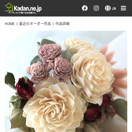
お花を注文する・探す
JA
HOME
最近のオーダー作品
作品詳細
おまかせ注文
最近のオーダー作品
アーティストで選ぶ
届けたい気持ちで選ぶ
会員メニュー
ログイン
会員登録