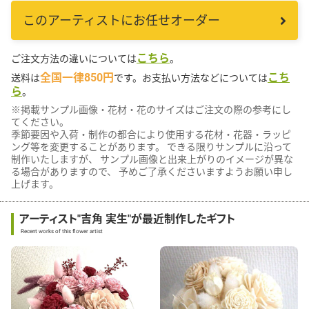
このアーティストにお任せオーダー
こちら
ご注文方法の違いについては
。
全国一律850円
こち
送料は
です。お支払い方法などについては
ら
。
※掲載サンプル画像・花材・花のサイズはご注文の際の参考にし
てください。
季節要因や入荷・制作の都合により使用する花材・花器・ラッピ
ング等を変更することがあります。 できる限りサンプルに沿って
制作いたしますが、 サンプル画像と出来上がりのイメージが異な
る場合がありますので、 予めご了承くださいますようお願い申し
上げます。
アーティスト"吉角 実生"が最近制作したギフト
Recent works of this flower artist