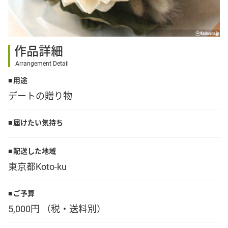
その他
作品詳細
花言葉辞典
Arrangement Detail
用途
注文方法・送料など
デートの贈り物
初めてのお客様
届けたい気持ち
プライバシーポリシー
配送した地域
東京都Koto-ku
facebook
ご予算
5,000円 （税・送料別）
instagram