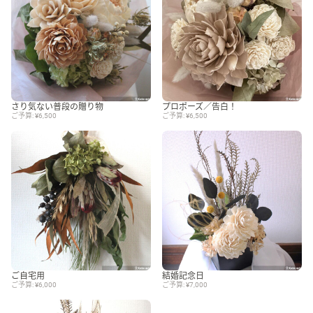
さり気ない普段の贈り物
プロポーズ／告白！
ご予算: ¥6,500
ご予算: ¥6,500
ご自宅用
結婚記念日
ご予算: ¥6,000
ご予算: ¥7,000