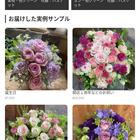
実物・他グリーン 花器：バスケ
ョン・他グリーン 花器：バスケ
ット
ット
お届けした実例サンプル
誕生日
開店１周年などのお祝い
¥7,000
¥20,000