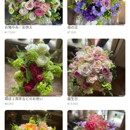
お悔やみ／お供え
母の日
¥17,000
¥7,000
開店１周年などのお祝い
誕生日
¥8,000
¥15,000