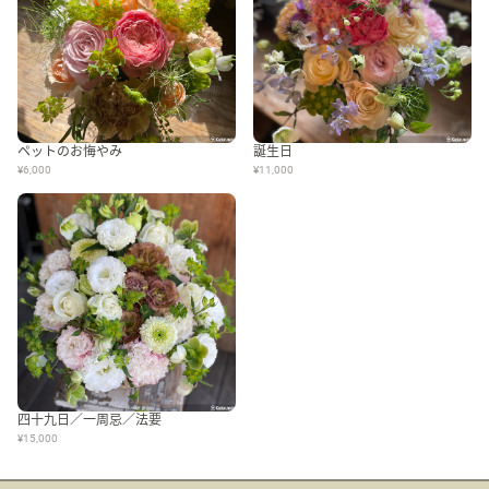
ペットのお悔やみ
誕生日
¥6,000
¥11,000
四十九日／一周忌／法要
¥15,000