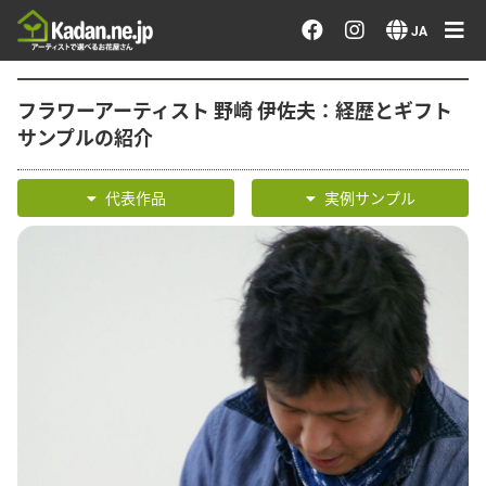
お花を注文する・探す
JA
おまかせ注文
フラワーアーティスト 野崎 伊佐夫：経歴とギフト
サンプルの紹介
最近のオーダー作品
代表作品
実例サンプル
アーティストで選ぶ
届けたい気持ちで選ぶ
会員メニュー
ログイン
会員登録