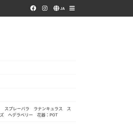
お花を注文する・探す
JA
おまかせ注文
最近のオーダー作品
アーティストで選ぶ
届けたい気持ちで選ぶ
会員メニュー
ラ スプレーバラ ラナンキュラス ス
ログイン
ズ ヘデラベリー 花器：POT
会員登録