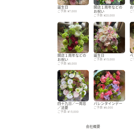
誕生日
開店１周年などの
お
ご予算: ¥7,000
お祝い
ご予
ご予算: ¥20,000
開店１周年などの
誕生日
ペ
お祝い
ご予算: ¥15,000
ご予
ご予算: ¥8,000
四十九日／一周忌
バレンタインデー
／法要
ご予算: ¥6,000
ご予算: ¥15,000
会社概要