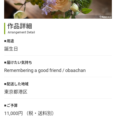
その他
作品詳細
花言葉辞典
Arrangement Detail
用途
注文方法・送料など
誕生日
初めてのお客様
届けたい気持ち
Remembering a good friend / obaachan
プライバシーポリシー
配送した地域
東京都港区
facebook
ご予算
instagram
11,000円 （税・送料別）