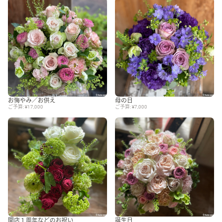
お悔やみ／お供え
母の日
ご予算: ¥17,000
ご予算: ¥7,000
開店１周年などのお祝い
誕生日