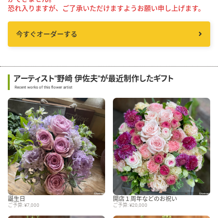
恐れ入りますが、ご了承いただけますようお願い申し上げます。
今すぐオーダーする
アーティスト"野崎 伊佐夫"が最近制作したギフト
Recent works of this flower artist
誕生日
開店１周年などのお祝い
ご予算: ¥7,000
ご予算: ¥20,000