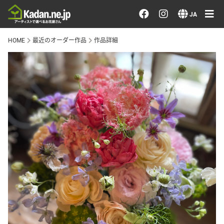
お花を注文する・探す
JA
HOME
最近のオーダー作品
作品詳細
おまかせ注文
最近のオーダー作品
アーティストで選ぶ
届けたい気持ちで選ぶ
会員メニュー
ログイン
会員登録