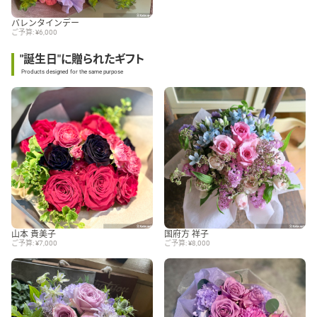
バレンタインデー
ご予算: ¥6,000
"誕生日"に贈られたギフト
Products designed for the same purpose
山本 貴美子
国府方 祥子
ご予算: ¥7,000
ご予算: ¥8,000