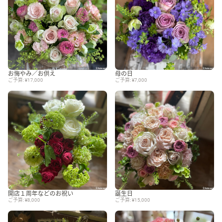
お悔やみ／お供え
母の日
ご予算: ¥17,000
ご予算: ¥7,000
開店１周年などのお祝い
誕生日
ご予算: ¥8,000
ご予算: ¥15,000