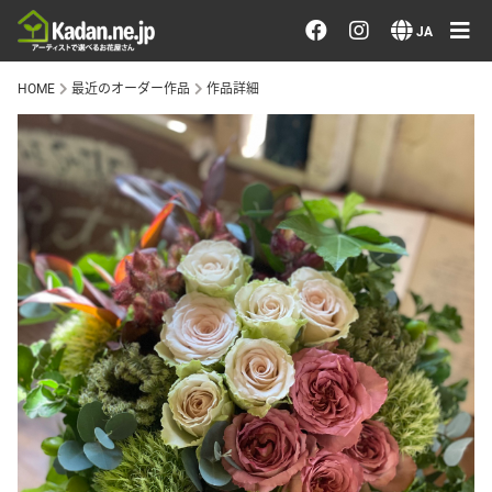
お花を注文する・探す
JA
HOME
最近のオーダー作品
作品詳細
おまかせ注文
最近のオーダー作品
アーティストで選ぶ
届けたい気持ちで選ぶ
会員メニュー
ログイン
会員登録