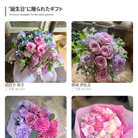
"誕生日"に贈られたギフト
Products designed for the same purpose
国府方 祥子
野崎 伊佐夫
ご予算: ¥8,000
ご予算: ¥7,000