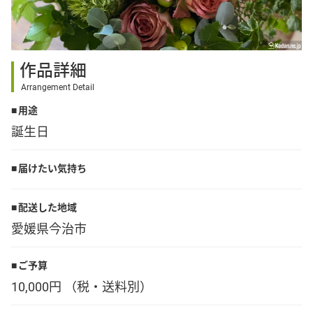
その他
作品詳細
花言葉辞典
Arrangement Detail
用途
注文方法・送料など
誕生日
初めてのお客様
届けたい気持ち
プライバシーポリシー
配送した地域
愛媛県今治市
facebook
ご予算
10,000円 （税・送料別）
instagram