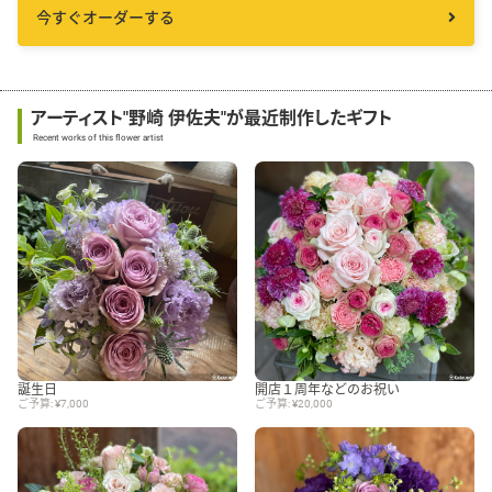
今すぐオーダーする
アーティスト"野崎 伊佐夫"が最近制作したギフト
Recent works of this flower artist
誕生日
開店１周年などのお祝い
ご予算: ¥7,000
ご予算: ¥20,000