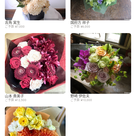
吉角 実生
国府方 祥子
ご予算: ¥7,000
ご予算: ¥6,000
山本 貴美子
野崎 伊佐夫
ご予算: ¥12,500
ご予算: ¥10,000