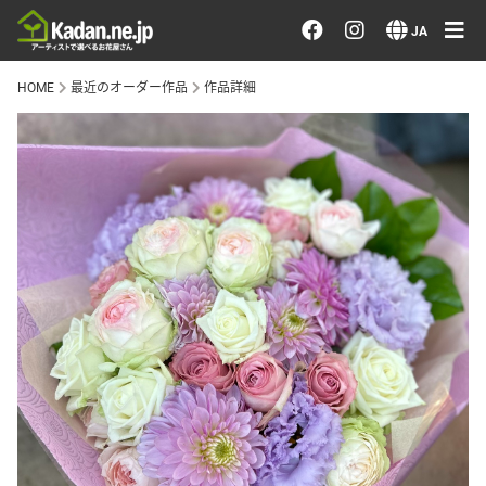
お花を注文する・探す
JA
HOME
最近のオーダー作品
作品詳細
おまかせ注文
最近のオーダー作品
アーティストで選ぶ
届けたい気持ちで選ぶ
会員メニュー
ログイン
会員登録