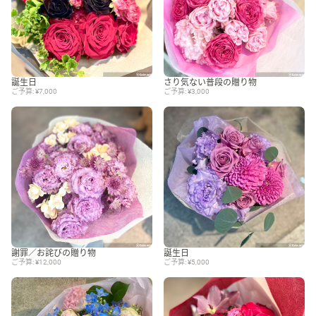
誕生日
さり気ない普段の贈り物
ご予算: ¥7,000
ご予算: ¥3,000
謝罪／お詫びの贈り物
誕生日
ご予算: ¥12,000
ご予算: ¥5,000