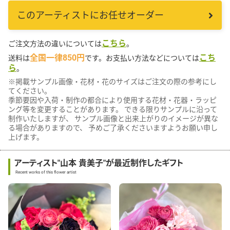
このアーティストにお任せオーダー
こちら
ご注文方法の違いについては
。
全国一律850円
こち
送料は
です。お支払い方法などについては
ら
。
※掲載サンプル画像・花材・花のサイズはご注文の際の参考にし
てください。
季節要因や入荷・制作の都合により使用する花材・花器・ラッピ
ング等を変更することがあります。 できる限りサンプルに沿って
制作いたしますが、 サンプル画像と出来上がりのイメージが異な
る場合がありますので、 予めご了承くださいますようお願い申し
上げます。
アーティスト"山本 貴美子"が最近制作したギフト
Recent works of this flower artist