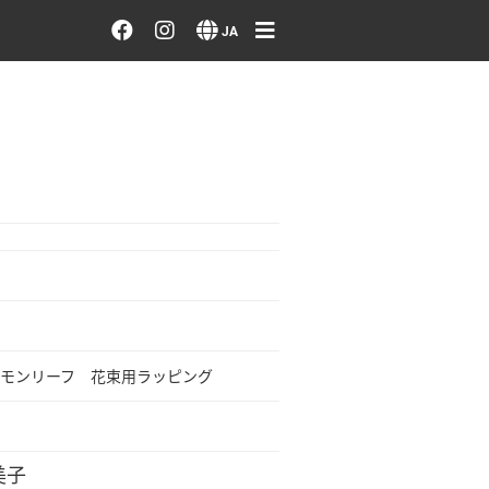
お花を注文する・探す
JA
おまかせ注文
最近のオーダー作品
アーティストで選ぶ
届けたい気持ちで選ぶ
会員メニュー
モンリーフ 花束用ラッピング
ログイン
美子
会員登録