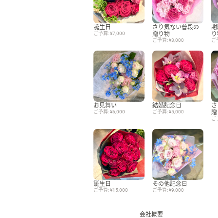
誕生日
さり気ない普段の
謝
ご予算: ¥7,000
贈り物
り
ご予算: ¥3,000
ご予
お見舞い
結婚記念日
さ
ご予算: ¥6,000
ご予算: ¥5,000
贈
ご予
誕生日
その他記念日
ご予算: ¥15,000
ご予算: ¥9,000
会社概要