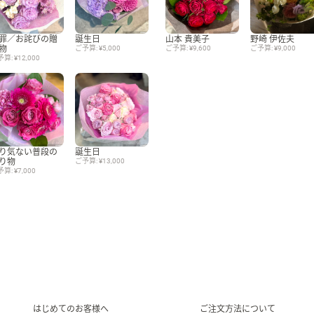
罪／お詫びの贈
誕生日
山本 貴美子
野崎 伊佐夫
物
ご予算: ¥5,000
ご予算: ¥9,600
ご予算: ¥9,000
算: ¥12,000
り気ない普段の
誕生日
り物
ご予算: ¥13,000
算: ¥7,000
はじめてのお客様へ
ご注文方法について