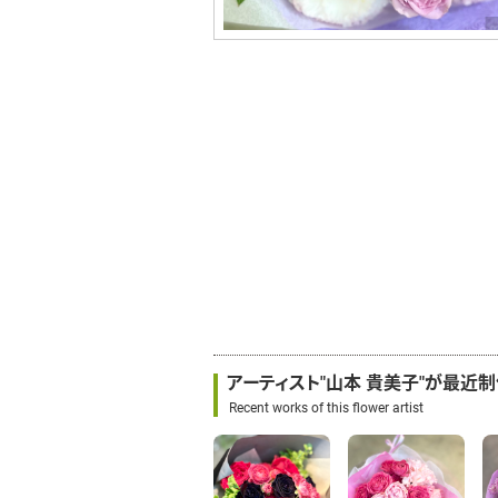
アーティスト"山本 貴美子"が最近
Recent works of this flower artist