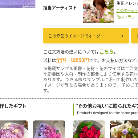
生花アレン
担当アーティスト
このアーテ
他のフラワ
この作品のイメージでオーダー
こちら
ご注文方法の違いについては
。
全国一律850円
送料は
です。お支払い方法など
※掲載サンプル画像・花材・花のサイズはご注文
季節要因や入荷・制作の都合により使用する花材
あります。 できる限りサンプルに沿って制作い
イメージが異なる場合がありますので、 予めご
す。
制作したギフト
"その他お祝い"に贈られたギ
Products designed for the same pur