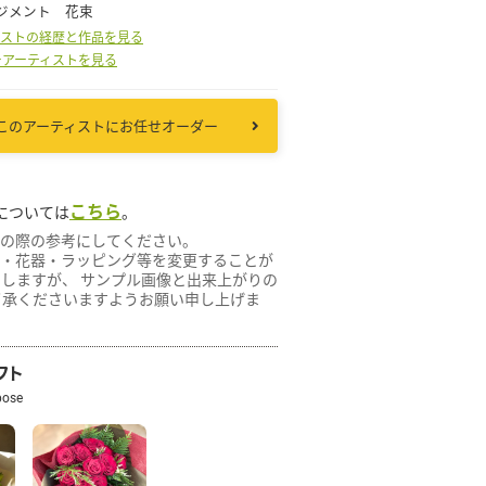
ジメント 花束
ィストの経歴と作品を見る
ーアーティストを見る
その他
このアーティストにお任せオーダー
花言葉辞典
注文方法・送料など
こちら
については
。
の際の参考にしてください。
初めてのお客様
・花器・ラッピング等を変更することが
たしますが、 サンプル画像と出来上がりの
了承くださいますようお願い申し上げま
プライバシーポリシー
フト
facebook
pose
instagram