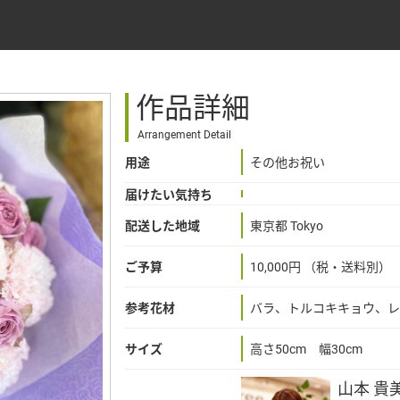
作品詳細
Arrangement Detail
用途
その他お祝い
届けたい気持ち
配送した地域
東京都 Tokyo
ご予算
10,000円 （税・送料別）
参考花材
バラ、トルコキキョウ、レ
サイズ
高さ50cm 幅30cm
山本 貴