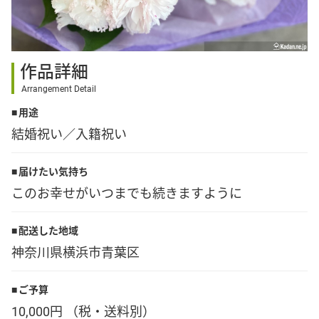
その他
作品詳細
花言葉辞典
Arrangement Detail
用途
注文方法・送料など
結婚祝い／入籍祝い
初めてのお客様
届けたい気持ち
このお幸せがいつまでも続きますように
プライバシーポリシー
配送した地域
神奈川県横浜市青葉区
facebook
ご予算
instagram
10,000円 （税・送料別）