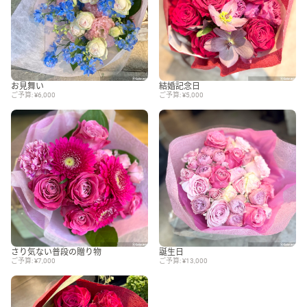
お見舞い
結婚記念日
ご予算: ¥6,000
ご予算: ¥5,000
さり気ない普段の贈り物
誕生日
ご予算: ¥7,000
ご予算: ¥13,000