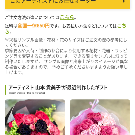
このアーティストにお任せオーダー
こちら
ご注文方法の違いについては
。
全国一律850円
こち
送料は
です。お支払い方法などについては
ら
。
※掲載サンプル画像・花材・花のサイズはご注文の際の参考にし
てください。
季節要因や入荷・制作の都合により使用する花材・花器・ラッピ
ング等を変更することがあります。 できる限りサンプルに沿って
制作いたしますが、 サンプル画像と出来上がりのイメージが異な
る場合がありますので、 予めご了承くださいますようお願い申し
上げます。
アーティスト"山本 貴美子"が最近制作したギフト
Recent works of this flower artist