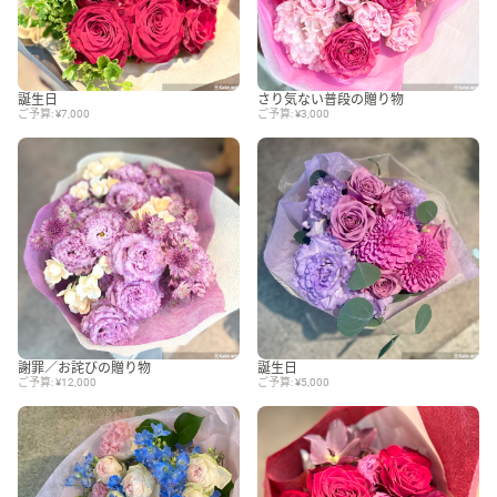
誕生日
さり気ない普段の贈り物
ご予算: ¥7,000
ご予算: ¥3,000
謝罪／お詫びの贈り物
誕生日
ご予算: ¥12,000
ご予算: ¥5,000