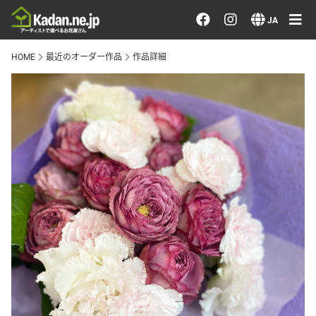
お花を注文する・探す
JA
HOME
最近のオーダー作品
作品詳細
おまかせ注文
最近のオーダー作品
アーティストで選ぶ
届けたい気持ちで選ぶ
会員メニュー
ログイン
会員登録