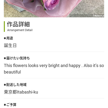
その他
作品詳細
花言葉辞典
Arrangement Detail
用途
注文方法・送料など
誕生日
初めてのお客様
届けたい気持ち
This flowers looks very bright and happy . Also it’s so
beautiful
プライバシーポリシー
配送した地域
facebook
東京都Itabashi-ku
instagram
ご予算