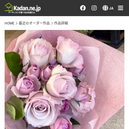
お花を注文する・探す
JA
HOME
最近のオーダー作品
作品詳細
おまかせ注文
最近のオーダー作品
アーティストで選ぶ
届けたい気持ちで選ぶ
会員メニュー
ログイン
会員登録