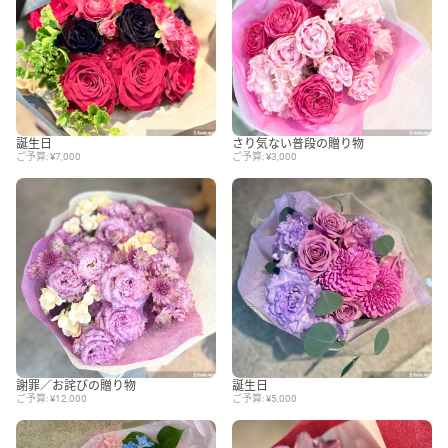
誕生日
さり気ない普段の贈り物
ご予算: ¥7,000
ご予算: ¥3,000
謝罪／お詫びの贈り物
誕生日
ご予算: ¥12,000
ご予算: ¥5,000