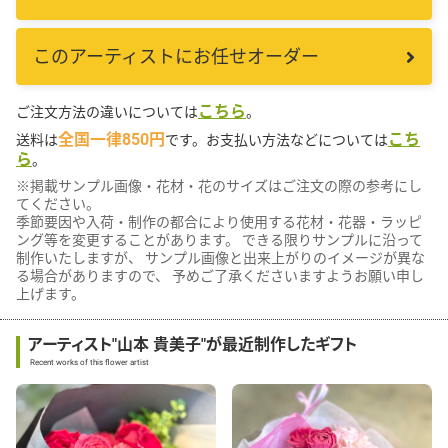
このアーティストにお任せオーダー
こちら
ご注文方法の違いについては
。
全国一律850円
こち
送料は
です。お支払い方法などについては
ら
。
※掲載サンプル画像・花材・花のサイズはご注文の際の参考にし
てください。
季節要因や入荷・制作の都合により使用する花材・花器・ラッピ
ング等を変更することがあります。 できる限りサンプルに沿って
制作いたしますが、 サンプル画像と出来上がりのイメージが異な
る場合がありますので、 予めご了承くださいますようお願い申し
上げます。
アーティスト"山本 貴美子"が最近制作したギフト
Recent works of this flower artist