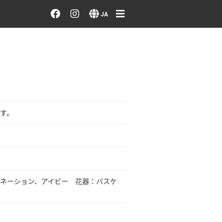
お花を注文する・探す
JA
おまかせ注文
最近のオーダー作品
アーティストで選ぶ
す。
届けたい気持ちで選ぶ
会員メニュー
ネーション、アイビー 花器：バスケ
ログイン
会員登録