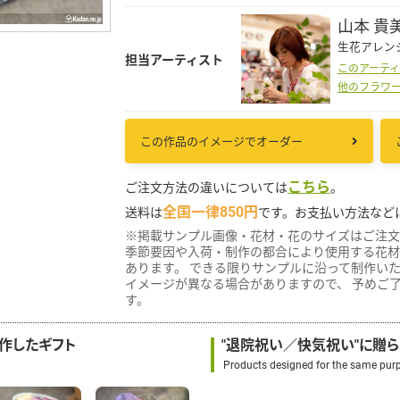
山本 貴
生花アレン
担当アーティスト
このアーテ
他のフラワ
この作品のイメージでオーダー
こちら
ご注文方法の違いについては
。
全国一律850円
送料は
です。お支払い方法など
※掲載サンプル画像・花材・花のサイズはご注文
季節要因や入荷・制作の都合により使用する花材
あります。 できる限りサンプルに沿って制作い
イメージが異なる場合がありますので、 予めご
す。
制作したギフト
"退院祝い／快気祝い"に贈
Products designed for the same pur