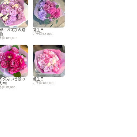
罪／お詫びの贈
誕生日
物
ご予算: ¥5,000
算: ¥12,000
り気ない普段の
誕生日
り物
ご予算: ¥13,000
算: ¥7,000