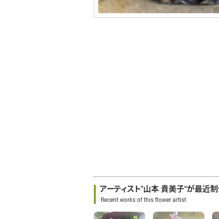
アーティスト"山本 貴美子"が最近
Recent works of this flower artist