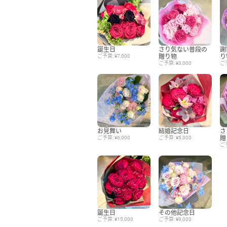
誕生日
さり気ない普段の
謝
ご予算: ¥7,000
贈り物
り
ご予算: ¥3,000
ご予
お見舞い
結婚記念日
さ
ご予算: ¥6,000
ご予算: ¥5,000
贈
ご予
誕生日
その他記念日
ご予算: ¥15,000
ご予算: ¥9,000