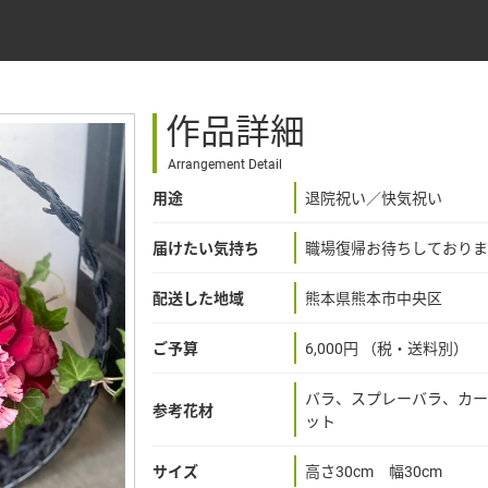
作品詳細
Arrangement Detail
用途
退院祝い／快気祝い
届けたい気持ち
職場復帰お待ちしておりま
配送した地域
熊本県熊本市中央区
ご予算
6,000円 （税・送料別）
バラ、スプレーバラ、カー
参考花材
ット
サイズ
高さ30cm 幅30cm