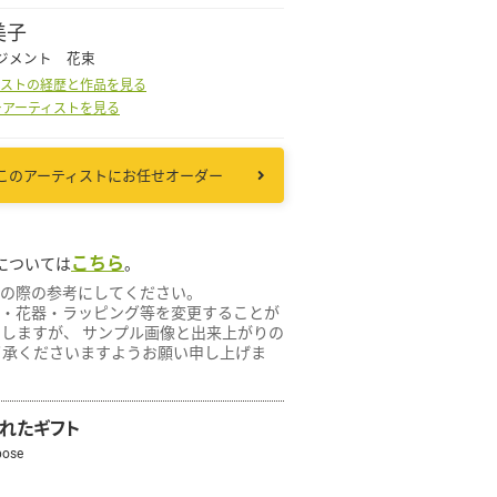
美子
ジメント 花束
その他
ィストの経歴と作品を見る
ーアーティストを見る
花言葉辞典
このアーティストにお任せオーダー
注文方法・送料など
こちら
については
。
初めてのお客様
の際の参考にしてください。
・花器・ラッピング等を変更することが
プライバシーポリシー
たしますが、 サンプル画像と出来上がりの
了承くださいますようお願い申し上げま
facebook
られたギフト
pose
instagram