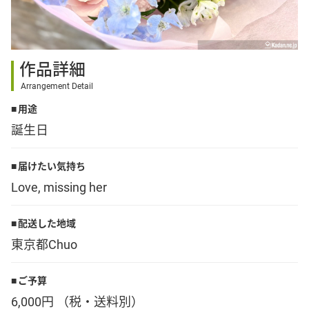
その他
作品詳細
花言葉辞典
Arrangement Detail
用途
注文方法・送料など
誕生日
初めてのお客様
届けたい気持ち
Love, missing her
プライバシーポリシー
配送した地域
東京都Chuo
facebook
ご予算
instagram
6,000円 （税・送料別）