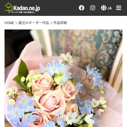
お花を注文する・探す
JA
HOME
最近のオーダー作品
作品詳細
おまかせ注文
最近のオーダー作品
アーティストで選ぶ
届けたい気持ちで選ぶ
会員メニュー
ログイン
会員登録