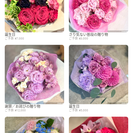
誕生日
さり気ない普段の贈り物
ご予算: ¥7,000
ご予算: ¥3,000
謝罪／お詫びの贈り物
誕生日
ご予算: ¥12,000
ご予算: ¥5,000