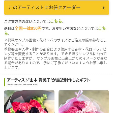
このアーティストにお任せオーダー
こちら
ご注文方法の違いについては
。
全国一律850円
こち
送料は
です。お支払い方法などについては
ら
。
※掲載サンプル画像・花材・花のサイズはご注文の際の参考にし
てください。
季節要因や入荷・制作の都合により使用する花材・花器・ラッピ
ング等を変更することがあります。 できる限りサンプルに沿って
制作いたしますが、 サンプル画像と出来上がりのイメージが異な
る場合がありますので、 予めご了承くださいますようお願い申し
上げます。
アーティスト"山本 貴美子"が最近制作したギフト
Recent works of this flower artist