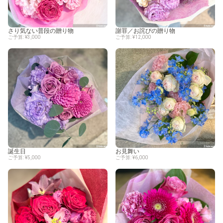
さり気ない普段の贈り物
謝罪／お詫びの贈り物
ご予算: ¥3,000
ご予算: ¥12,000
誕生日
お見舞い
ご予算: ¥5,000
ご予算: ¥6,000