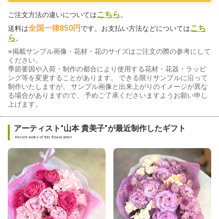
こちら
ご注文方法の違いについては
。
全国一律850円
こち
送料は
です。お支払い方法などについては
ら
。
※掲載サンプル画像・花材・花のサイズはご注文の際の参考にして
ください。
季節要因や入荷・制作の都合により使用する花材・花器・ラッピ
ング等を変更することがあります。 できる限りサンプルに沿って
制作いたしますが、 サンプル画像と出来上がりのイメージが異な
る場合がありますので、 予めご了承くださいますようお願い申し
上げます。
アーティスト"山本 貴美子"が最近制作したギフト
Recent works of this flower artist