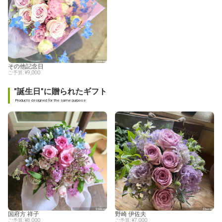
その他記念日
ご予算: ¥9,000
"誕生日"に贈られたギフト
Products designed for the same purpose
国府方 祥子
野崎 伊佐夫
ご予算: ¥8,000
ご予算: ¥7,000