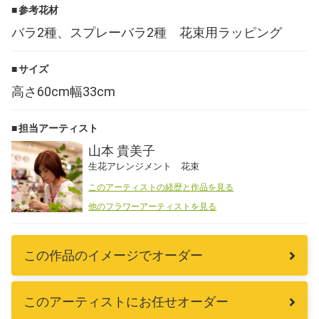
参考花材
Language
バラ2種、スプレーバラ2種 花束用ラッピング
日本語
サイズ
高さ60cm幅33cm
English
担当アーティスト
山本 貴美子
生花アレンジメント 花束
このアーティストの経歴と作品を見る
他のフラワーアーティストを見る
この作品のイメージでオーダー
このアーティストにお任せオーダー