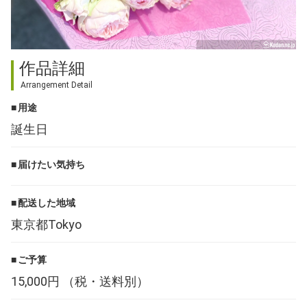
その他
作品詳細
Arrangement Detail
花言葉辞典
用途
注文方法・送料など
誕生日
初めてのお客様
届けたい気持ち
配送した地域
プライバシーポリシー
東京都Tokyo
facebook
ご予算
15,000円 （税・送料別）
instagram