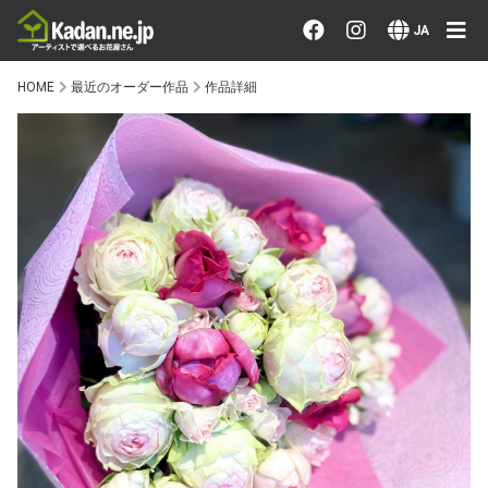
お花を注文する・探す
JA
HOME
最近のオーダー作品
作品詳細
おまかせ注文
最近のオーダー作品
アーティストで選ぶ
届けたい気持ちで選ぶ
会員メニュー
ログイン
会員登録