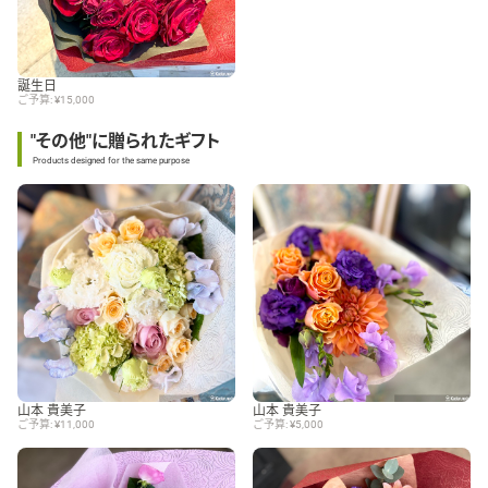
誕生日
ご予算: ¥15,000
"その他"に贈られたギフト
Products designed for the same purpose
山本 貴美子
山本 貴美子
ご予算: ¥11,000
ご予算: ¥5,000