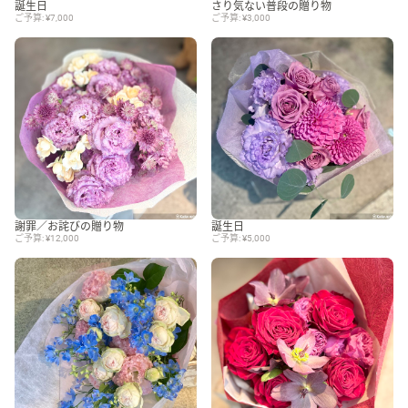
誕生日
さり気ない普段の贈り物
ご予算: ¥7,000
ご予算: ¥3,000
謝罪／お詫びの贈り物
誕生日
ご予算: ¥12,000
ご予算: ¥5,000