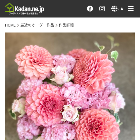
お花を注文する・探す
JA
HOME
最近のオーダー作品
作品詳細
おまかせ注文
最近のオーダー作品
アーティストで選ぶ
届けたい気持ちで選ぶ
会員メニュー
ログイン
会員登録