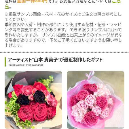
全国一律850円
こち
送料は
です。お支払い方法などについては
ら
。
※掲載サンプル画像・花材・花のサイズはご注文の際の参考にし
てください。
季節要因や入荷・制作の都合により使用する花材・花器・ラッピ
ング等を変更することがあります。 できる限りサンプルに沿って
制作いたしますが、 サンプル画像と出来上がりのイメージが異な
る場合がありますので、 予めご了承くださいますようお願い申し
上げます。
アーティスト"山本 貴美子"が最近制作したギフト
Recent works of this flower artist