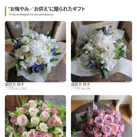
"お悔やみ／お供え"に贈られたギフト
Products designed for the same purpose
国府方 祥子
国府方 祥子
ご予算: ¥12,000
ご予算: ¥6,000