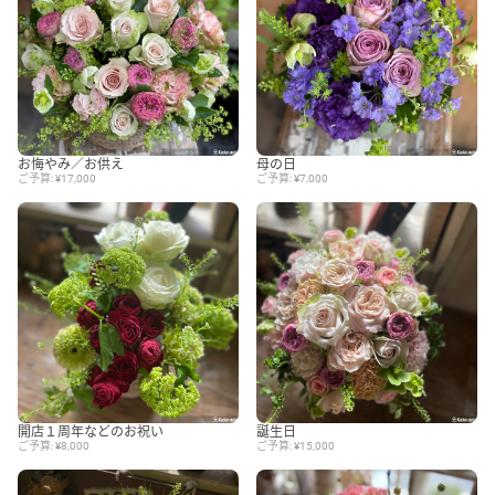
お悔やみ／お供え
母の日
ご予算: ¥17,000
ご予算: ¥7,000
開店１周年などのお祝い
誕生日
ご予算: ¥8,000
ご予算: ¥15,000