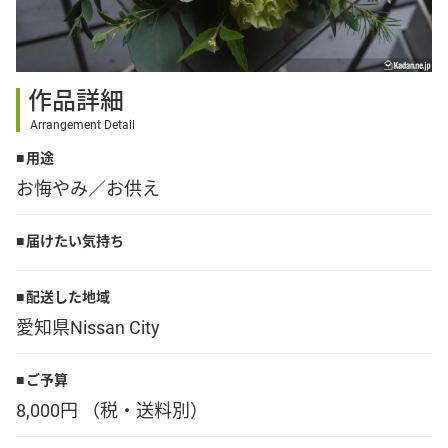
その他
作品詳細
花言葉辞典
Arrangement Detail
用途
注文方法・送料など
お悔やみ／お供え
初めてのお客様
届けたい気持ち
プライバシーポリシー
配送した地域
愛知県Nissan City
facebook
ご予算
8,000円 （税・送料別）
instagram