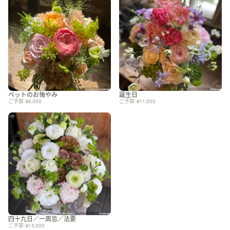
ペットのお悔やみ
誕生日
ご予算: ¥6,000
ご予算: ¥11,000
四十九日／一周忌／法要
ご予算: ¥15,000