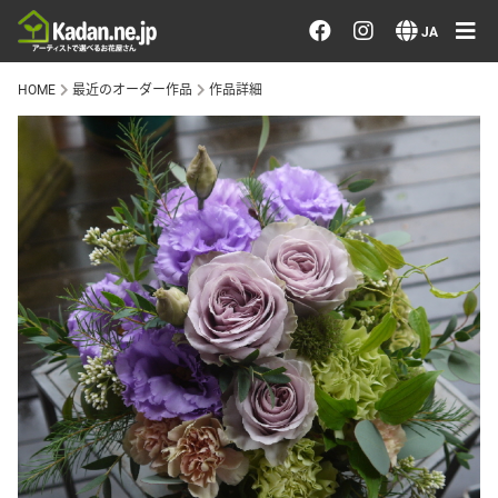
お花を注文する・探す
JA
HOME
最近のオーダー作品
作品詳細
おまかせ注文
最近のオーダー作品
アーティストで選ぶ
届けたい気持ちで選ぶ
会員メニュー
ログイン
会員登録