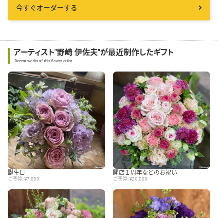
今すぐオーダーする
アーティスト"野崎 伊佐夫"が最近制作したギフト
Recent works of this flower artist
誕生日
開店１周年などのお祝い
ご予算: ¥7,000
ご予算: ¥20,000