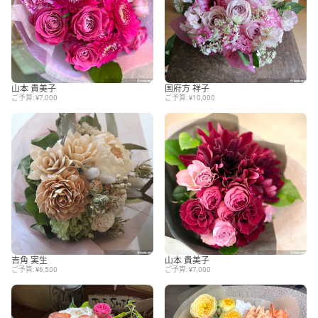
山本 貴美子
国府方 祥子
ご予算: ¥7,000
ご予算: ¥10,000
吉角 実生
山本 貴美子
ご予算: ¥6,500
ご予算: ¥7,000