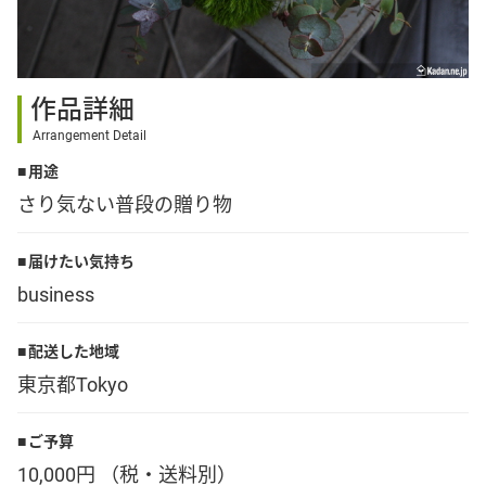
その他
作品詳細
花言葉辞典
Arrangement Detail
用途
注文方法・送料など
さり気ない普段の贈り物
初めてのお客様
届けたい気持ち
business
プライバシーポリシー
配送した地域
東京都Tokyo
facebook
ご予算
instagram
10,000円 （税・送料別）