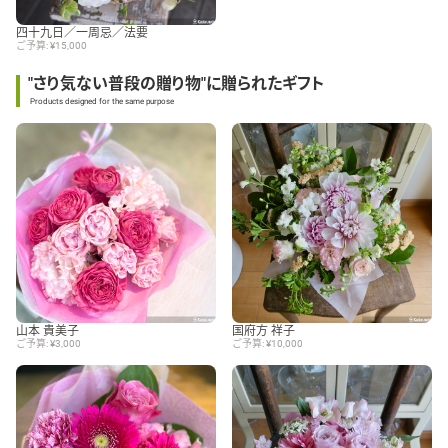
四十九日／一周忌／法要
ご予算: ¥15,000
"さり気ない普段の贈り物"に贈られたギフト
Products designed for the same purpose
山本 貴美子
国府方 祥子
ご予算: ¥3,000
ご予算: ¥10,000