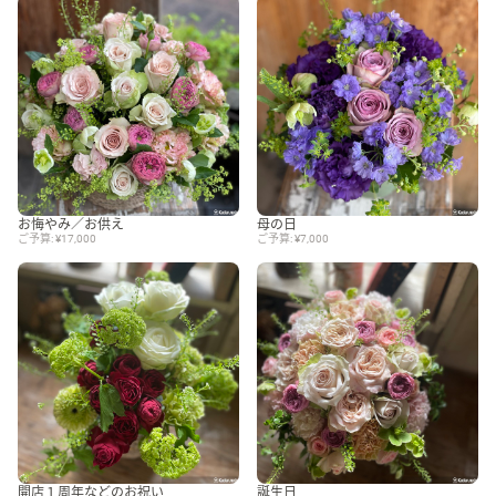
お悔やみ／お供え
母の日
ご予算: ¥17,000
ご予算: ¥7,000
開店１周年などのお祝い
誕生日