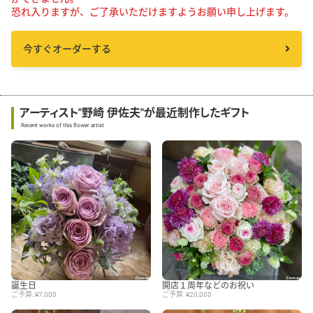
恐れ入りますが、ご了承いただけますようお願い申し上げます。
今すぐオーダーする
アーティスト"野崎 伊佐夫"が最近制作したギフト
Recent works of this flower artist
誕生日
開店１周年などのお祝い
ご予算: ¥7,000
ご予算: ¥20,000