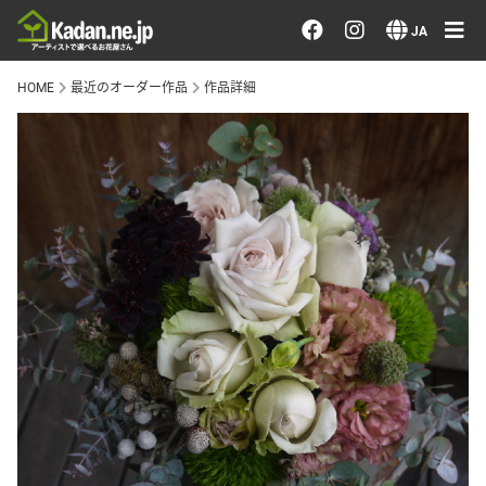
お花を注文する・探す
JA
HOME
最近のオーダー作品
作品詳細
おまかせ注文
最近のオーダー作品
アーティストで選ぶ
届けたい気持ちで選ぶ
会員メニュー
ログイン
会員登録