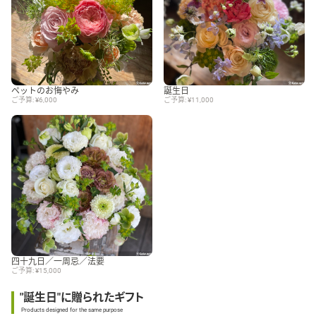
ペットのお悔やみ
誕生日
ご予算: ¥6,000
ご予算: ¥11,000
四十九日／一周忌／法要
ご予算: ¥15,000
"誕生日"に贈られたギフト
Products designed for the same purpose