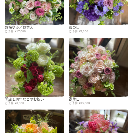
お悔やみ／お供え
母の日
ご予算: ¥17,000
ご予算: ¥7,000
開店１周年などのお祝い
誕生日
ご予算: ¥8,000
ご予算: ¥15,000