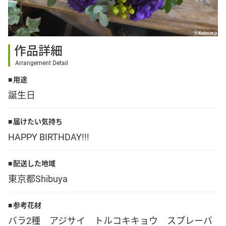
その他
作品詳細
花言葉辞典
Arrangement Detail
用途
注文方法・送料など
誕生日
初めてのお客様
届けたい気持ち
HAPPY BIRTHDAY!!!
プライバシーポリシー
配送した地域
東京都Shibuya
facebook
参考花材
instagram
バラ2種 アジサイ トルコキキョウ スプレーバ