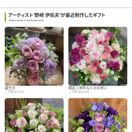
アーティスト"野崎 伊佐夫"が最近制作したギフト
Recent works of this flower artist
誕生日
開店１周年などのお祝い
ご予算: ¥7,000
ご予算: ¥20,000