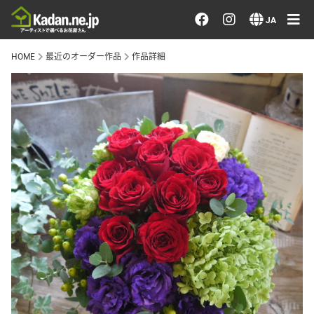
お花を注文する・探す
JA
HOME
最近のオーダー作品
作品詳細
おまかせ注文
最近のオーダー作品
アーティストで選ぶ
届けたい気持ちで選ぶ
会員メニュー
ログイン
会員登録